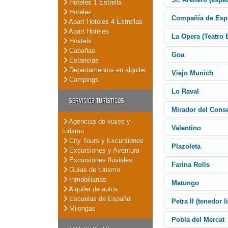
Hoteles 1 Estrella
Hoteles
Compañía de Esp
Apart Hoteles 4 Estrellas
Apart Hoteles
La Opera (Teatro E
Hostels
Cabañas
Goa
Estancias
Departamentos en alquiler
Viejo Munich
Campings
Lo Raval
SERVICIOS TURÍSTICOS
Mirador del Cons
Agencias de viajes y
Valentino
turismo
City Tours y Excursiones
Plazoleta
Excursiones y Aventura
Excursiones fluviales
Farina Rolls
Guías de turismo
Inmobiliarias
Matungo
Alquiler de autos
Escuelas de Español
Petra II (tenedor l
Milongas
Pobla del Mercat