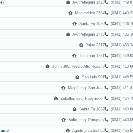
Av. Pellegrini 1428
(0341) 449 8
re)
Montevideo 2394
(0341) 449 2
Santa Fe 1080
(0341) 426 1
Av. Pellegrini 1775
(0341) 485 3
Jujuy 2317
(0341) 430 3
Tucumán 1281
(0341) 449 9
Junín 385, Predio Alto Rosario
(0341) 410 6
San Luis 501
(0341) 448 5
Maipú esq. San Juan
(0341) 411 4
Zeballos esq. Pueyrredón
(0341) 424 7
Santa Fe 1632
(0341) 440 8
l
Salta, esq. Paraguay
(0341) 440 0
Agrelo y Larrechea
(0341) 455 5
rante