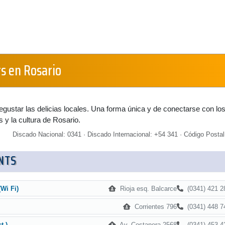
s en Rosario
gustar las delicias locales. Una forma única y de conectarse con lo
 y la cultura de Rosario.
Discado Nacional: 0341 · Discado Internacional: +54 341 · Código Postal
NTS
Rioja esq. Balcarce
(0341) 421 2
Wi Fi)
Corrientes 796
(0341) 448 7
Av. Costanera 2568
(0341) 453 4
t.)