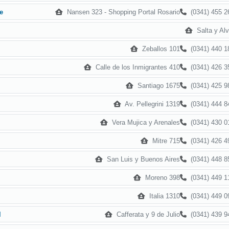
Nansen 323 - Shopping Portal Rosario
(0341) 455 2
e
Salta y Alv
Zeballos 101
(0341) 440 1
Calle de los Inmigrantes 410
(0341) 426 3
Santiago 1675
(0341) 425 9
Av. Pellegrini 1319
(0341) 444 8
Vera Mujica y Arenales
(0341) 430 0
Mitre 715
(0341) 426 4
San Luis y Buenos Aires
(0341) 448 8
Moreno 398
(0341) 449 1
Italia 1310
(0341) 449 0
Cafferata y 9 de Julio
(0341) 439 9
l