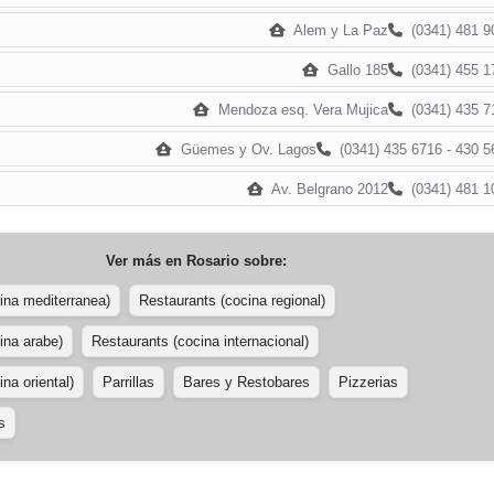
Alem y La Paz
(0341) 481 9
Gallo 185
(0341) 455 1
Mendoza esq. Vera Mujica
(0341) 435 7
Güemes y Ov. Lagos
(0341) 435 6716 - 430 5
Av. Belgrano 2012
(0341) 481 1
Ver más en
Rosario
sobre:
ina mediterranea)
Restaurants (cocina regional)
ina arabe)
Restaurants (cocina internacional)
na oriental)
Parrillas
Bares y Restobares
Pizzerias
s