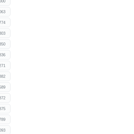
000
063
774
303
350
836
271
882
589
872
875
789
093