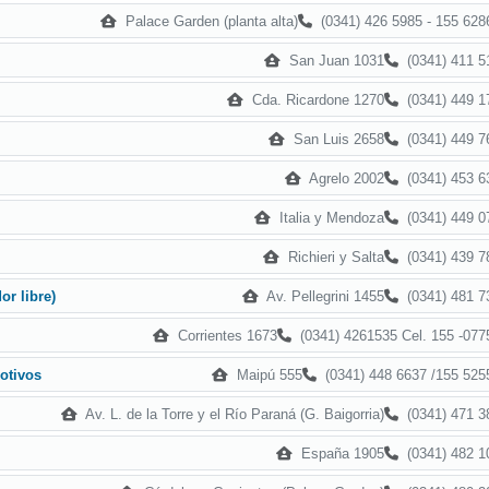
Palace Garden (planta alta)
(0341) 426 5985 - 155 628
San Juan 1031
(0341) 411 5
Cda. Ricardone 1270
(0341) 449 1
San Luis 2658
(0341) 449 7
Agrelo 2002
(0341) 453 6
Italia y Mendoza
(0341) 449 0
Richieri y Salta
(0341) 439 7
Av. Pellegrini 1455
(0341) 481 7
or libre)
Corrientes 1673
(0341) 4261535 Cel. 155 -077
Maipú 555
(0341) 448 6637 /155 525
otivos
Av. L. de la Torre y el Río Paraná (G. Baigorria)
(0341) 471 3
España 1905
(0341) 482 1