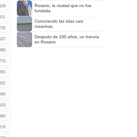
Rosario, la ciudad que no fue
609
fundada
151
Conociendo las islas casi
rosarinas
735
Después de 100 años, un tranvía
607
en Rosario
380
770
855
332
586
503
860
078