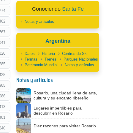
Conociendo
Santa Fe
774
402
Notas y artículos
767
Argentina
041
820
Datos
Historia
Centros de Ski
Termas
Trenes
Parques Nacionales
285
Patrimonio Mundial
Notas y artículos
428
Notas y artículos
985
Rosario, una ciudad llena de arte,
086
cultura y su encanto ribereño
413
Lugares imperdibles para
descubrir en Rosario
401
Diez razones para visitar Rosario
240