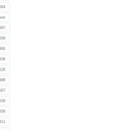
684
ear
887
509
868
438
128
988
557
158
939
411