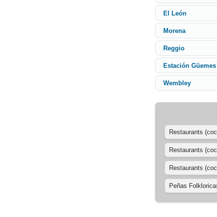
El León
Morena
Reggio
Estación Güemes
Wembley
Restaurants (coc
Restaurants (coc
Restaurants (coci
Peñas Folklorica