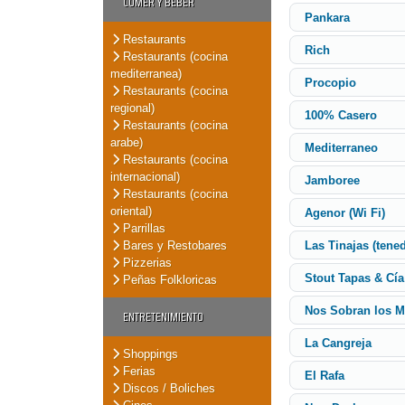
COMER Y BEBER
Pankara
Restaurants
Rich
Restaurants (cocina
mediterranea)
Procopio
Restaurants (cocina
regional)
100% Casero
Restaurants (cocina
arabe)
Mediterraneo
Restaurants (cocina
internacional)
Jamboree
Restaurants (cocina
oriental)
Agenor (Wi Fi)
Parrillas
Bares y Restobares
Las Tinajas (tened
Pizzerias
Stout Tapas & Cía
Peñas Folkloricas
Nos Sobran los M
ENTRETENIMIENTO
La Cangreja
Shoppings
Ferias
El Rafa
Discos / Boliches