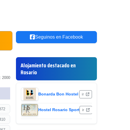
Seguinos en Facebook
s
Alojamiento destacado en
Rosario
: 2000
Bonarda Bon Hostel
ir
872
Hostel Rosario Sport
ir
410
267