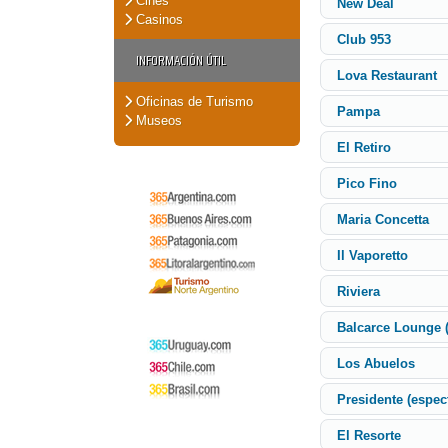
Cines
New Deal
Casinos
Club 953
INFORMACIÓN ÚTIL
Lova Restaurant
Oficinas de Turismo
Pampa
Museos
El Retiro
Pico Fino
Maria Concetta
Il Vaporetto
Riviera
Balcarce Lounge (
Los Abuelos
Presidente (espect
El Resorte