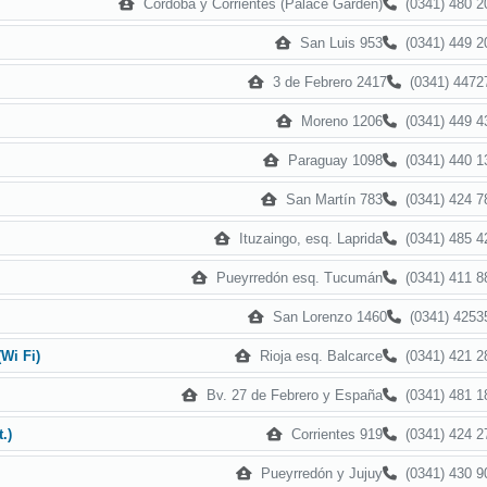
Córdoba y Corrientes (Palace Garden)
(0341) 480 2
San Luis 953
(0341) 449 2
3 de Febrero 2417
(0341) 4472
Moreno 1206
(0341) 449 4
Paraguay 1098
(0341) 440 1
San Martín 783
(0341) 424 7
Ituzaingo, esq. Laprida
(0341) 485 4
Pueyrredón esq. Tucumán
(0341) 411 8
San Lorenzo 1460
(0341) 4253
Rioja esq. Balcarce
(0341) 421 2
Wi Fi)
Bv. 27 de Febrero y España
(0341) 481 1
Corrientes 919
(0341) 424 2
.)
Pueyrredón y Jujuy
(0341) 430 9