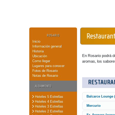
Restaurant
ROSARIO
Inicio
Información general
Historia
En Rosario podrá de
Ubicación
Como llegar
aromas, los sabores
Lugares para conocer
Fotos de Rosario
Notas de Rosario
RESTAURA
ALOJAMIENTO
Balcarce Lounge (
Hoteles 5 Estrellas
Hoteles 4 Estrellas
Mercurio
Hoteles 3 Estrellas
Hoteles 2 Estrellas
Sr. Arenero (espec