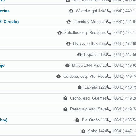
Wheelwright 1341
(0341) 449 1
ecias
Laprida y Mendoza
(0341) 421 9
l Círculo)
Zeballos esq. Rodriguez
(0341) 424 1
Bs. As. e Ituzaingo
(0341) 472 8
España 1190
(0341) 447 5
Maipú 1344 Piso 10
(0341) 449 9
ejo
Córdoba, esq. Pte. Roca
(0341) 449 7
Laprida 1220
(0341) 440 7
Oroño, esq. Güemes
(0341) 449 2
Paraguay, esq. Salta
(0341) 449 2
Bv. Oroño 116
(0341) 435 5
ibre)
Salta 1424
(0341) 447 1