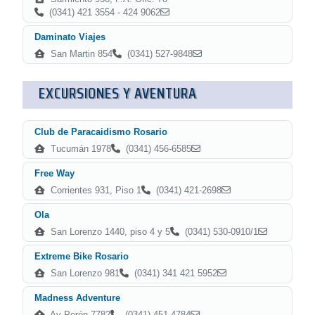
(0341) 421 3554 - 424 9062
Daminato Viajes
San Martin 854
(0341) 527-9848
EXCURSIONES Y AVENTURA
Club de Paracaidismo Rosario
Tucumán 1978
(0341) 456-6585
Free Way
Corrientes 931, Piso 1
(0341) 421-2698
Ola
San Lorenzo 1440, piso 4 y 5
(0341) 530-0910/1
Extreme Bike Rosario
San Lorenzo 981
(0341) 341 421 5952
Madness Adventure
Av Perón 7782
(0341) 451-4784