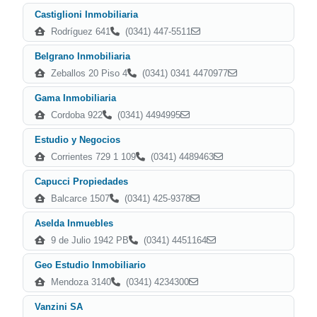
Castiglioni Inmobiliaria
Rodríguez 641
(0341) 447-5511
Belgrano Inmobiliaria
Zeballos 20 Piso 4
(0341) 0341 4470977
Gama Inmobiliaria
Cordoba 922
(0341) 4494995
Estudio y Negocios
Corrientes 729 1 109
(0341) 4489463
Capucci Propiedades
Balcarce 1507
(0341) 425-9378
Aselda Inmuebles
9 de Julio 1942 PB
(0341) 4451164
Geo Estudio Inmobiliario
Mendoza 3140
(0341) 4234300
Vanzini SA