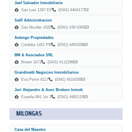
Jaef Salvador Inmobiliaria
San Luis 1297 EP
(0341) 4404177
Salfi Administracion
San Nicolás 1028
(0341) 439 0305
Astengo Propiedades
Cordoba 1452 PB
(0341) 4493339
BM & Asociados SRL
Brown 1671
(0341) 4112296
Grandinetti Negocios Inmobiliarios
Eva Peron 8127
(0341) 4510200
Juri Alejandro & Asoc Brokers Inmob
España 991 1ro 3
(0341) 4492115
MILONGAS
Casa del Maestro