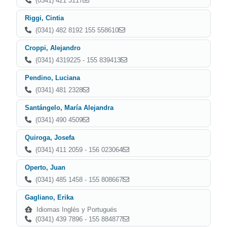
(0341) 421 3117
Riggi, Cintia
(0341) 482 8192 155 558610
Croppi, Alejandro
(0341) 4319225 - 155 839413
Pendino, Luciana
(0341) 481 2328
Santángelo, María Alejandra
(0341) 490 4509
Quiroga, Josefa
(0341) 411 2059 - 156 023064
Operto, Juan
(0341) 485 1458 - 155 808667
Gagliano, Erika
Idiomas Inglés y Portugués
(0341) 439 7896 - 155 884877