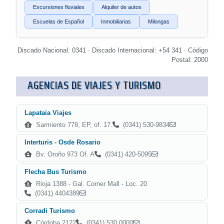
Excursiones fluviales
Alquiler de autos
Escuelas de Español
Inmobiliarias
Milongas
Discado Nacional: 0341 · Discado Internacional: +54 341 · Código
Postal: 2000
AGENCIAS DE VIAJES Y TURISMO
Lapataia Viajes
Sarmiento 778, EP, of. 17.
(0341) 530-9834
Interturis - Osde Rosario
Bv. Oroño 973 Of. A
(0341) 420-5095
Flecha Bus Turismo
Rioja 1388 - Gal. Corner Mall - Loc. 20
(0341) 4404389
Corradi Turismo
Córdoba 2122
(0341) 530 0000