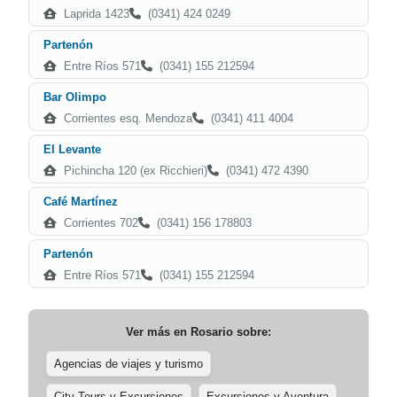
Laprida 1423
(0341) 424 0249
Partenón
Entre Ríos 571
(0341) 155 212594
Bar Olimpo
Corrientes esq. Mendoza
(0341) 411 4004
El Levante
Pichincha 120 (ex Ricchieri)
(0341) 472 4390
Café Martínez
Corrientes 702
(0341) 156 178803
Partenón
Entre Ríos 571
(0341) 155 212594
Ver más en
Rosario
sobre:
Agencias de viajes y turismo
City Tours y Excursiones
Excursiones y Aventura