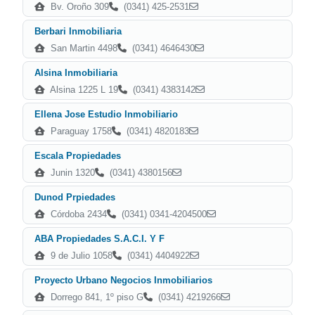
Bv. Oroño 309
(0341) 425-2531
Berbari Inmobiliaria
San Martin 4498
(0341) 4646430
Alsina Inmobiliaria
Alsina 1225 L 19
(0341) 4383142
Ellena Jose Estudio Inmobiliario
Paraguay 1758
(0341) 4820183
Escala Propiedades
Junin 1320
(0341) 4380156
Dunod Prpiedades
Córdoba 2434
(0341) 0341-4204500
ABA Propiedades S.A.C.I. Y F
9 de Julio 1058
(0341) 4404922
Proyecto Urbano Negocios Inmobiliarios
Dorrego 841, 1º piso G
(0341) 4219266