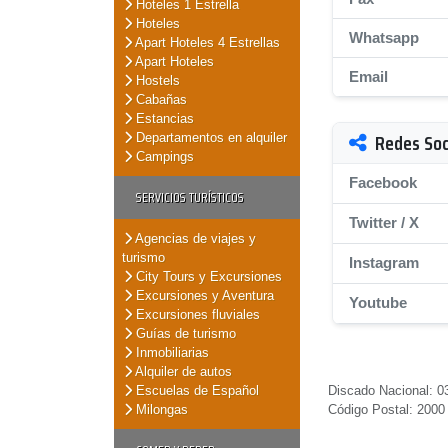
Hoteles 1 Estrella
Hoteles
Whatsapp
Apart Hoteles 4 Estrellas
Apart Hoteles
Email
Hostels
Cabañas
Estancias
Redes Soc
Departamentos en alquiler
Campings
Facebook
SERVICIOS TURÍSTICOS
Twitter / X
Agencias de viajes y
turismo
Instagram
City Tours y Excursiones
Excursiones y Aventura
Youtube
Excursiones fluviales
Guías de turismo
Inmobiliarias
Alquiler de autos
Escuelas de Español
Discado Nacional: 03
Milongas
Código Postal: 2000