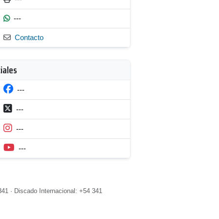
---
Contacto
iales
---
---
---
---
41 · Discado Internacional: +54 341