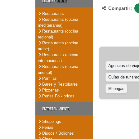
COMER Y BEBER
Compartir:
Restaurants
Restaurants (cocina
mediterranea)
Restaurants (cocina
regional)
Restaurants (cocina
arabe)
Restaurants (cocina
internacional)
Agencias de viaj
Restaurants (cocina
oriental)
Guías de turism
Parrillas
Bares y Restobares
Milongas
Pizzerias
Peñas Folkloricas
ENTRETENIMIENTO
Shoppings
Ferias
Discos / Boliches