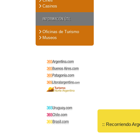
Cines
Casinos
INFORMACIÓN ÚTIL
Oficinas de Turismo
Museos
:: Recorriendo Arg