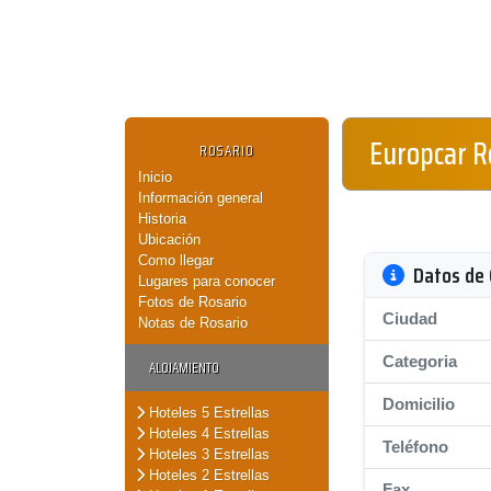
Europcar R
ROSARIO
Inicio
Información general
Historia
Ubicación
Como llegar
Datos de 
Lugares para conocer
Fotos de Rosario
Ciudad
Notas de Rosario
Categoria
ALOJAMIENTO
Domicilio
Hoteles 5 Estrellas
Hoteles 4 Estrellas
Teléfono
Hoteles 3 Estrellas
Hoteles 2 Estrellas
Fax