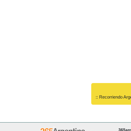
:: Recorriendo Arg
365ar