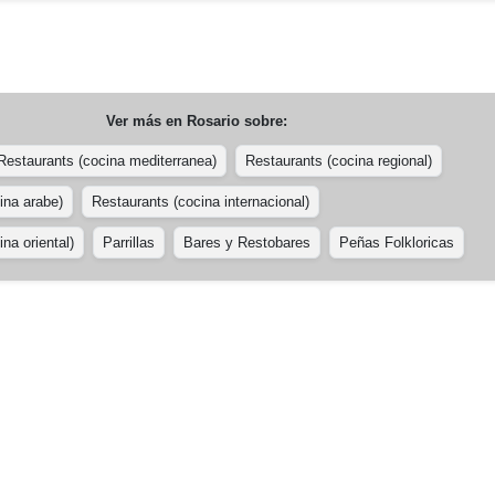
Ver más en
Rosario
sobre:
Restaurants (cocina mediterranea)
Restaurants (cocina regional)
ina arabe)
Restaurants (cocina internacional)
na oriental)
Parrillas
Bares y Restobares
Peñas Folkloricas