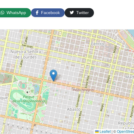
WhatsApp
Facebook
Twitter
Leaflet
|
©
OpenStre