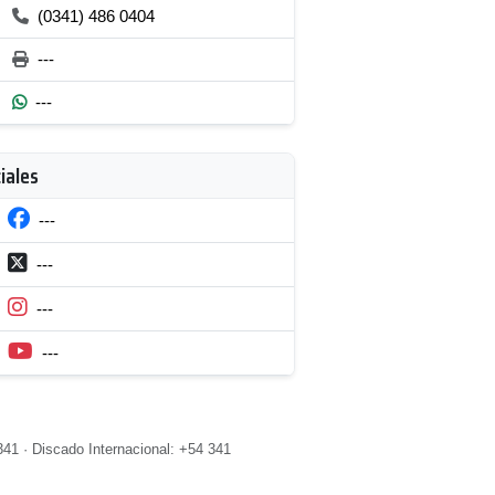
(0341) 486 0404
---
---
iales
---
---
---
---
41 · Discado Internacional: +54 341