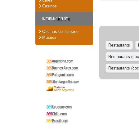
Cines
Casinos
INFORMACIÓN ÚTIL
Oficinas de Turismo
Museos
Restaurants
Restaurants (coc
Restaurants (coci