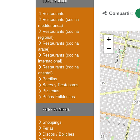
COMER Y BEBER
Compartir:
Restaurants
Restaurants (cocina
mediterranea)
Restaurants (cocina
regional)
+
Restaurants (cocina
−
arabe)
Restaurants (cocina
internacional)
Restaurants (cocina
oriental)
Parrillas
Bares y Restobares
Pizzerias
Peñas Folkloricas
ENTRETENIMIENTO
Shoppings
Ferias
Discos / Boliches