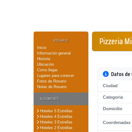
Pizzeria M
ROSARIO
Inicio
Información general
Historia
Ubicación
Como llegar
Datos de 
Lugares para conocer
Fotos de Rosario
Ciudad
Notas de Rosario
Categoria
ALOJAMIENTO
Domicilio
Hoteles 5 Estrellas
Hoteles 4 Estrellas
Hoteles 3 Estrellas
Coordenadas
Hoteles 2 Estrellas