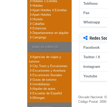
Hoteles 1 Estrella
Teléfono
Hoteles
Apart Hoteles 4 Estrellas
Fax
Apart Hoteles
Hostels
Whatsapp
Cabañas
Estancias
Departamentos en alquiler
Redes Soc
Campings
SERVICIOS TURÍSTICOS
Facebook
Twitter / X
Agencias de viajes y
turismo
City Tours y Excursiones
Instagram
Excursiones y Aventura
Excursiones fluviales
Youtube
Guías de turismo
Inmobiliarias
Alquiler de autos
Escuelas de Español
Discado Nacional: 03
Milongas
Código Postal: 2000