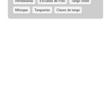
Inmobiliarias
Escuelas de Polo
Tango Show
Milongas
Tanguerias
Clases de tango