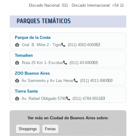
Discado Nacional: 011 · Discado Internacional: +54 11 ·
PARQUES TEMÁTICOS
Parque de la Costa
Gral. B. Mitre 2 - Tigre
(011) 4002-6000
Temaiken
Ruta 25 Km 1- Escobar
(011) 43-6900
ZOO Buenos Aires
Av Sarmiento y Av Las Heras
(011) 4011-9900
Tierra Santa
Av. Rafael Obligado 5790
(011) 4784-9551
Ver más en
Ciudad de Buenos Aires
sobre:
Shoppings
Ferias