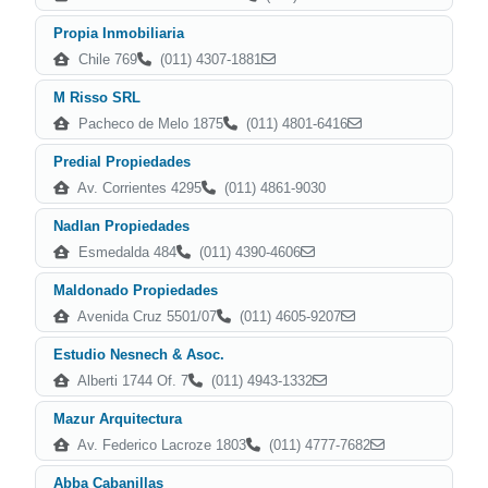
Propia Inmobiliaria
Chile 769
(011) 4307-1881
M Risso SRL
Pacheco de Melo 1875
(011) 4801-6416
Predial Propiedades
Av. Corrientes 4295
(011) 4861-9030
Nadlan Propiedades
Esmedalda 484
(011) 4390-4606
Maldonado Propiedades
Avenida Cruz 5501/07
(011) 4605-9207
Estudio Nesnech & Asoc.
Alberti 1744 Of. 7
(011) 4943-1332
Mazur Arquitectura
Av. Federico Lacroze 1803
(011) 4777-7682
Abba Cabanillas