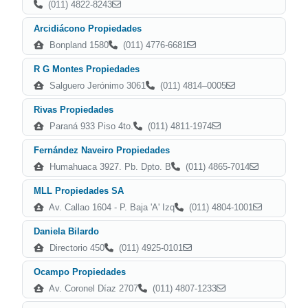
(011) 4822-8243
Arcidiácono Propiedades
Bonpland 1580
(011) 4776-6681
R G Montes Propiedades
Salguero Jerónimo 3061
(011) 4814–0005
Rivas Propiedades
Paraná 933 Piso 4to.
(011) 4811-1974
Fernández Naveiro Propiedades
Humahuaca 3927. Pb. Dpto. B
(011) 4865-7014
MLL Propiedades SA
Av. Callao 1604 - P. Baja 'A' Izq
(011) 4804-1001
Daniela Bilardo
Directorio 450
(011) 4925-0101
Ocampo Propiedades
Av. Coronel Díaz 2707
(011) 4807-1233