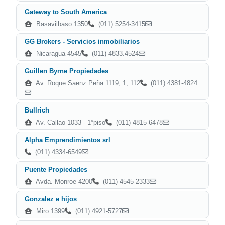
Gateway to South America
Basavilbaso 1350
(011) 5254-3415
GG Brokers - Servicios inmobiliarios
Nicaragua 4545
(011) 4833.4524
Guillen Byrne Propiedades
Av. Roque Saenz Peña 1119, 1, 112
(011) 4381-4824
Bullrich
Av. Callao 1033 - 1°piso
(011) 4815-6478
Alpha Emprendimientos srl
(011) 4334-6549
Puente Propiedades
Avda. Monroe 4200
(011) 4545-2333
Gonzalez e hijos
Miro 1399
(011) 4921-5727