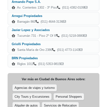
Armando Pepe S.A.
Av. Corrientes 1302 - 3º Piso
(011) 4382-0109
Arregui Propiedades
Barragán 860
(011) 4644-3136
Javier Lopez y Asociados
Tucumán 731 - Piso 2º Of R
(011) 5218-0880
Griolli Propiedades
Santa María de Oro 2386
(011) 4773-1143
BRN Propiedades
Riglos 1011
(011) 5353-9815
Ver más en
Ciudad de Buenos Aires
sobre:
Agencias de viajes y turismo
City Tours y Excursiones
Personal Shoppers
Alquiler de autos
Servicios de Relocation