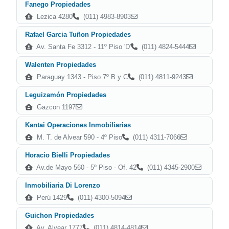
Fanego Propiedades
Lezica 4280
(011) 4983-8903
Rafael Garcia Tuñon Propiedades
Av. Santa Fe 3312 - 11º Piso 'D'
(011) 4824-5444
Walenten Propiedades
Paraguay 1343 - Piso 7º B y C
(011) 4811-9243
Leguizamón Propiedades
Gazcon 1197
Kantai Operaciones Inmobiliarias
M. T. de Alvear 590 - 4º Piso
(011) 4311-7066
Horacio Bielli Propiedades
Av.de Mayo 560 - 5º Piso - Of. 42
(011) 4345-2900
Inmobiliaria Di Lorenzo
Perú 1429
(011) 4300-5094
Guichon Propiedades
Av. Alvear 1777
(011) 4814-4814