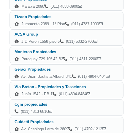
Malabia 2098
(011) 4833-0900
Tizado Propiedades
Juramento 2089 - 1º Piso
(011) 4787-1000
ACSA Group
J D Perón 1558 piso 6
(011) 5032-2700
Monteros Propiedades
Paraguay 729 10º 42 B3
(011) 4311 2200
Geraci Propiedades
Av. Juan Bautista Alberdi 341
(011) 4904-0404
Vio Breton - Propiedades y Tasaciones
Junín 1542 - PB 1
(011) 4804-8484
Cgm propiedades
(011) 4813-6810
Guidetti Propiedades
Av. Crisólogo Larralde 2809
(011) 4702-1212