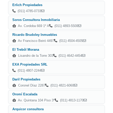
Erlich Propiedades
(011) 4785-0733
Soros Consultora Inmobiliaria
Av. Cordoba 669 1º A
(011) 4893-5500
Ricardo Brudoley Inmuebles
Av Francisco Beiró 4497
(011) 4504-4505
El Treból Morana
Lisandro de la Torre 303
(011) 4642-4454
EXA Propiedades SRL
(011) 4807-2244
Daril Propiedades
Coronel Díaz 2287
(011) 4821-6060
Oromí Escalada
Av. Quintana 104 Piso 3º
(011) 4813-1170
Arquicor consultora