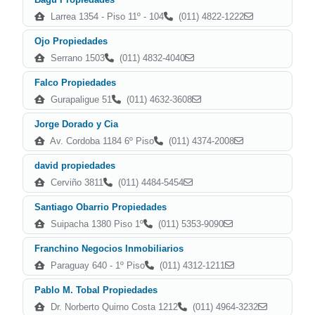
Larrea 1354 - Piso 11º - 104
(011) 4822-1222
Ojo Propiedades
Serrano 1503
(011) 4832-4040
Falco Propiedades
Gurapaligue 51
(011) 4632-3608
Jorge Dorado y Cia
Av. Cordoba 1184 6º Piso
(011) 4374-2008
david propiedades
Cerviño 3811
(011) 4484-5454
Santiago Obarrio Propiedades
Suipacha 1380 Piso 1º
(011) 5353-9090
Franchino Negocios Inmobiliarios
Paraguay 640 - 1º Piso
(011) 4312-1211
Pablo M. Tobal Propiedades
Dr. Norberto Quirno Costa 1212
(011) 4964-3232