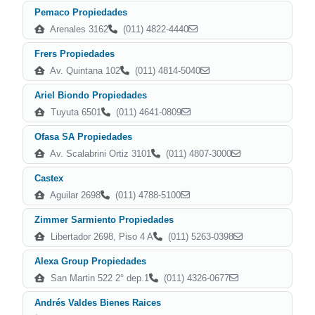
Pemaco Propiedades
Arenales 3162
(011) 4822-4440
Frers Propiedades
Av. Quintana 102
(011) 4814-5040
Ariel Biondo Propiedades
Tuyuta 6501
(011) 4641-0809
Ofasa SA Propiedades
Av. Scalabrini Ortiz 3101
(011) 4807-3000
Castex
Aguilar 2698
(011) 4788-5100
Zimmer Sarmiento Propiedades
Libertador 2698, Piso 4 A
(011) 5263-0398
Alexa Group Propiedades
San Martin 522 2° dep.1
(011) 4326-0677
Andrés Valdes Bienes Raices