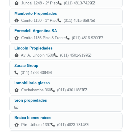
Juncal 1248 - 2º Piso
(011) 4813-7429
Mamberto Propiedades
Cerrito 1130 - 1º Piso
(011) 4815-8587
Forcadell Argentina SA
Cerrito 1136 Piso 8 Frente
(011) 4816-9200
Lincoln Propiedades
Av. A. Lincoln 4500
(011) 4501-9197
Zarate Group
(011) 4783-4084
Inmobiliaria giesso
Cochabamba 360
(011) 43611887
Sion propiedades
Braica bienes raices
Pte. Uriburu 1397
(011) 4823-7314