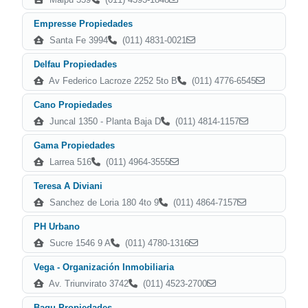
Empresse Propiedades
Santa Fe 3994
(011) 4831-0021
Delfau Propiedades
Av Federico Lacroze 2252 5to B
(011) 4776-6545
Cano Propiedades
Juncal 1350 - Planta Baja D
(011) 4814-1157
Gama Propiedades
Larrea 516
(011) 4964-3555
Teresa A Diviani
Sanchez de Loria 180 4to 9
(011) 4864-7157
PH Urbano
Sucre 1546 9 A
(011) 4780-1316
Vega - Organización Inmobiliaria
Av. Triunvirato 3742
(011) 4523-2700
Bagu Propiedades