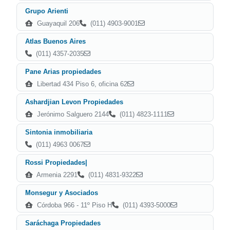
Grupo Arienti
Guayaquil 206
(011) 4903-9001
Atlas Buenos Aires
(011) 4357-2035
Pane Arias propiedades
Libertad 434 Piso 6, oficina 62
Ashardjian Levon Propiedades
Jerónimo Salguero 2144
(011) 4823-1111
Sintonia inmobiliaria
(011) 4963 0067
Rossi Propiedades|
Armenia 2291
(011) 4831-9322
Monsegur y Asociados
Córdoba 966 - 11º Piso H
(011) 4393-5000
Saráchaga Propiedades