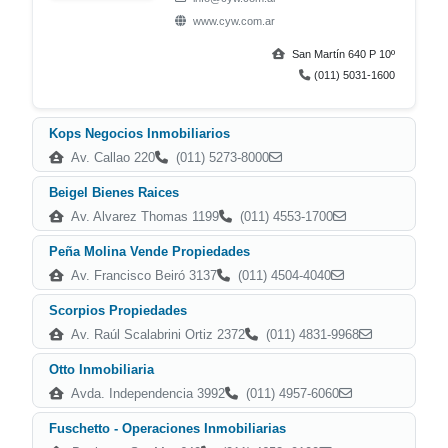
www.cyw.com.ar
San Martín 640 P 10º
(011) 5031-1600
Kops Negocios Inmobiliarios
Av. Callao 220
(011) 5273-8000
Beigel Bienes Raices
Av. Alvarez Thomas 1199
(011) 4553-1700
Peña Molina Vende Propiedades
Av. Francisco Beiró 3137
(011) 4504-4040
Scorpios Propiedades
Av. Raúl Scalabrini Ortiz 2372
(011) 4831-9968
Otto Inmobiliaria
Avda. Independencia 3992
(011) 4957-6060
Fuschetto - Operaciones Inmobiliarias