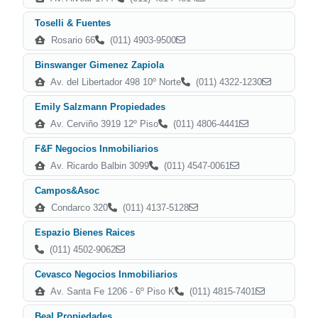
Toselli & Fuentes
Rosario 66
(011) 4903-9500
Binswanger Gimenez Zapiola
Av. del Libertador 498 10º Norte
(011) 4322-1230
Emily Salzmann Propiedades
Av. Cerviño 3919 12º Piso
(011) 4806-4441
F&F Negocios Inmobiliarios
Av. Ricardo Balbin 3099
(011) 4547-0061
Campos&Asoc
Condarco 320
(011) 4137-5128
Espazio Bienes Raices
(011) 4502-9062
Cevasco Negocios Inmobiliarios
Av. Santa Fe 1206 - 6º Piso K
(011) 4815-7401
Beal Propiedades