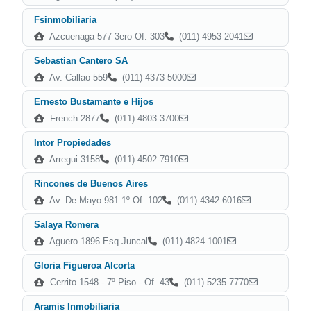
Fsinmobiliaria
Azcuenaga 577 3ero Of. 303
(011) 4953-2041
Sebastian Cantero SA
Av. Callao 559
(011) 4373-5000
Ernesto Bustamante e Hijos
French 2877
(011) 4803-3700
Intor Propiedades
Arregui 3158
(011) 4502-7910
Rincones de Buenos Aires
Av. De Mayo 981 1º Of. 102
(011) 4342-6016
Salaya Romera
Aguero 1896 Esq.Juncal
(011) 4824-1001
Gloria Figueroa Alcorta
Cerrito 1548 - 7º Piso - Of. 43
(011) 5235-7770
Aramis Inmobiliaria