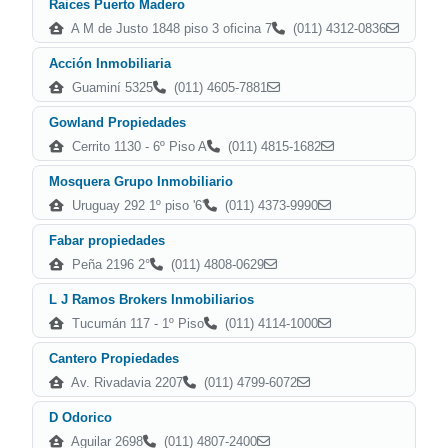
Raices Puerto Madero
A M de Justo 1848 piso 3 oficina 7
(011) 4312-0836
Acción Inmobiliaria
Guaminí 5325
(011) 4605-7881
Gowland Propiedades
Cerrito 1130 - 6º Piso A
(011) 4815-1682
Mosquera Grupo Inmobiliario
Uruguay 292 1º piso '6'
(011) 4373-9990
Fabar propiedades
Peña 2196 2°
(011) 4808-0629
L J Ramos Brokers Inmobiliarios
Tucumán 117 - 1º Piso
(011) 4114-1000
Cantero Propiedades
Av. Rivadavia 2207
(011) 4799-6072
D Odorico
Aguilar 2698
(011) 4807-2400