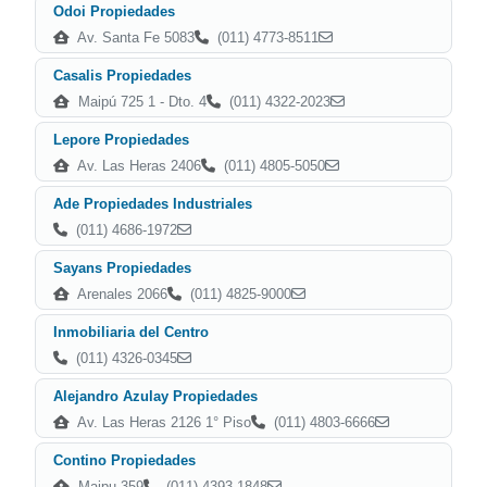
Odoi Propiedades
Av. Santa Fe 5083
(011) 4773-8511
Casalis Propiedades
Maipú 725 1 - Dto. 4
(011) 4322-2023
Lepore Propiedades
Av. Las Heras 2406
(011) 4805-5050
Ade Propiedades Industriales
(011) 4686-1972
Sayans Propiedades
Arenales 2066
(011) 4825-9000
Inmobiliaria del Centro
(011) 4326-0345
Alejandro Azulay Propiedades
Av. Las Heras 2126 1° Piso
(011) 4803-6666
Contino Propiedades
Maipu 359
(011) 4393-1848