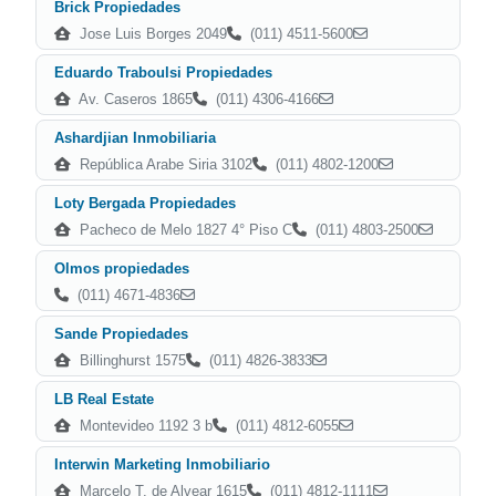
Brick Propiedades
Jose Luis Borges 2049
(011) 4511-5600
Eduardo Traboulsi Propiedades
Av. Caseros 1865
(011) 4306-4166
Ashardjian Inmobiliaria
República Arabe Siria 3102
(011) 4802-1200
Loty Bergada Propiedades
Pacheco de Melo 1827 4° Piso C
(011) 4803-2500
Olmos propiedades
(011) 4671-4836
Sande Propiedades
Billinghurst 1575
(011) 4826-3833
LB Real Estate
Montevideo 1192 3 b
(011) 4812-6055
Interwin Marketing Inmobiliario
Marcelo T. de Alvear 1615
(011) 4812-1111