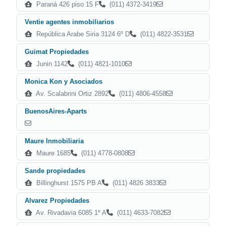
Paraná 426 piso 15 F
(011) 4372-3419
Ventie agentes inmobiliarios
República Arabe Siria 3124 6º D
(011) 4822-3531
Guimat Propiedades
Junin 1142
(011) 4821-1010
Monica Kon y Asociados
Av. Scalabrini Ortiz 2892
(011) 4806-4558
BuenosAires-Aparts
Maure Inmobiliaria
Maure 1685
(011) 4778-0808
Sande propiedades
Billinghurst 1575 PB A
(011) 4826 3833
Alvarez Propiedades
Av. Rivadavia 6085 1º A
(011) 4633-7082