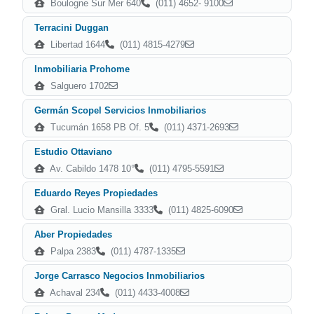
Boulogne Sur Mer 640
(011) 4652- 9100
Terracini Duggan
Libertad 1644
(011) 4815-4279
Inmobiliaria Prohome
Salguero 1702
Germán Scopel Servicios Inmobiliarios
Tucumán 1658 PB Of. 5
(011) 4371-2693
Estudio Ottaviano
Av. Cabildo 1478 10°
(011) 4795-5591
Eduardo Reyes Propiedades
Gral. Lucio Mansilla 3333
(011) 4825-6090
Aber Propiedades
Palpa 2383
(011) 4787-1335
Jorge Carrasco Negocios Inmobiliarios
Achaval 234
(011) 4433-4008