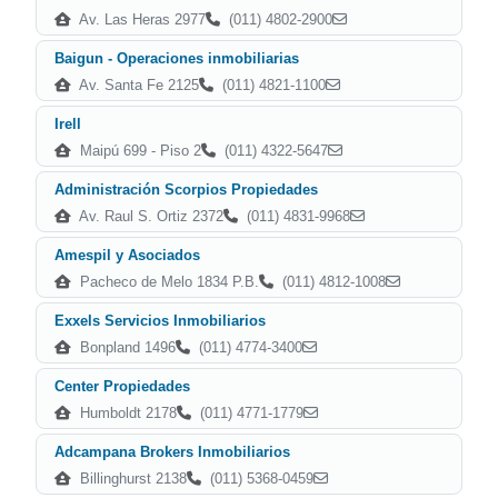
Av. Las Heras 2977
(011) 4802-2900
Baigun - Operaciones inmobiliarias
Av. Santa Fe 2125
(011) 4821-1100
Irell
Maipú 699 - Piso 2
(011) 4322-5647
Administración Scorpios Propiedades
Av. Raul S. Ortiz 2372
(011) 4831-9968
Amespil y Asociados
Pacheco de Melo 1834 P.B.
(011) 4812-1008
Exxels Servicios Inmobiliarios
Bonpland 1496
(011) 4774-3400
Center Propiedades
Humboldt 2178
(011) 4771-1779
Adcampana Brokers Inmobiliarios
Billinghurst 2138
(011) 5368-0459