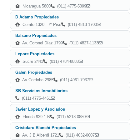
Nicaragua 5800
(011) 4775-5399
D Adamo Propiedades
Cerrito 1320 - 7º Piso
(011) 4813-1700
Balsano Propiedades
Av. Coronel Díaz 1799
(011) 4827-1133
Lepore Propiedades
Sucre 2441
(011) 4784-8888
Galen Propiedades
Av Cordoba 2985
(011) 4961-7937
SB Servicios Inmobiliarios
(011) 4775-4461
Javier Lopez y Asociados
Florida 939 1 B
(011) 5218-0880
Cristofaro BIanchi Propiedades
Av. J B Alberdi 1721
(011) 4632-0607