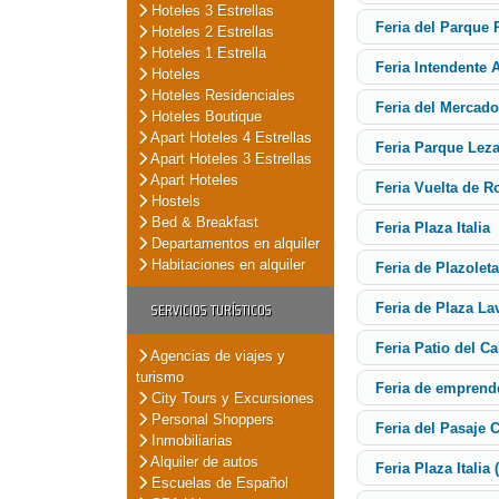
Hoteles 3 Estrellas
Feria del Parque 
Hoteles 2 Estrellas
Hoteles 1 Estrella
Feria Intendente 
Hoteles
Hoteles Residenciales
Feria del Mercado
Hoteles Boutique
Apart Hoteles 4 Estrellas
Feria Parque Lez
Apart Hoteles 3 Estrellas
Apart Hoteles
Feria Vuelta de R
Hostels
Bed & Breakfast
Feria Plaza Italia
Departamentos en alquiler
Habitaciones en alquiler
Feria de Plazolet
SERVICIOS TURÍSTICOS
Feria de Plaza La
Feria Patio del C
Agencias de viajes y
turismo
Feria de emprend
City Tours y Excursiones
Personal Shoppers
Feria del Pasaje 
Inmobiliarias
Alquiler de autos
Feria Plaza Italia 
Escuelas de Español