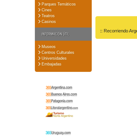
Parques Temáticos
Cines
Teatros
Casinos
:: Recorriendo Arg
INFORMACIÓN ÚTIL
Museos
Centros Culturales
Universidades
Embajadas