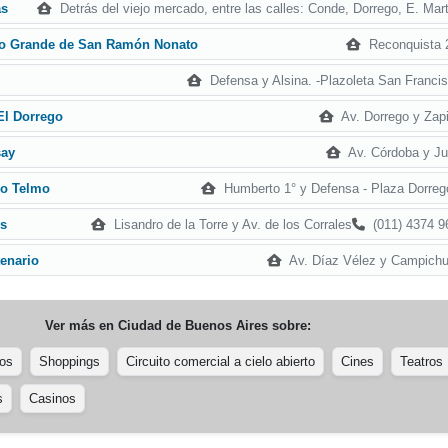
Detrás del viejo mercado, entre las calles: Conde, Dorrego, E. Mar
as
Reconquista 
to Grande de San Ramón Nonato
Defensa y Alsina. -Plazoleta San Francis
Av. Dorrego y Zapi
El Dorrego
Av. Córdoba y Ju
say
Humberto 1° y Defensa - Plaza Dorreg
ro Telmo
Lisandro de la Torre y Av. de los Corrales
(011) 4374 9
os
Av. Díaz Vélez y Campichu
enario
Ver más en
Ciudad de Buenos Aires
sobre:
os
Shoppings
Circuito comercial a cielo abierto
Cines
Teatros
s
Casinos