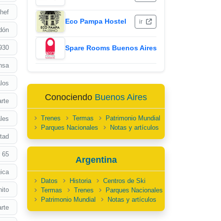
hef
Eco Pampa Hostel
ir
edón
930
Spare Rooms Buenos Aires
ir
nsa
los
Conociendo
Buenos Aires
rte
Trenes
Termas
Patrimonio Mundial
les
Parques Nacionales
Notas y artículos
rtad
 65
Argentina
ica
Datos
Historia
Centros de Ski
ito
Termas
Trenes
Parques Nacionales
Patrimonio Mundial
Notas y artículos
rte