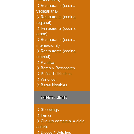
Restaurants (cocina
vegetariana)
Restaurants (cocina
regional)
Restaurants (cocina
arabe)
Restaurants (cocina
internacional)
Restaurants (cocina
oriental)
Parrillas
Bares y Restobares
Peñas Folkloricas
Wineries
Bares Notables
ENTRETENIMIENTO
Shoppings
Ferias
Circuito comercial a cielo
abierto
Discos / Boliches