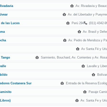
Av. Rivadavia y Beauc
Rivadavia
Av. del Libertador y Pueyrr
Alvear
Perú 294
(011) 4342-9
 de las Luces
Av. Brasil y Defe
ama
Av. Pedro de Mendoza y Pa
ocha
Av Santa Fé y Uria
Sarmiento, Bouchard, Av. Corrientes y Av. Rosa
a Tango
Lavalle y Libe
valle
Bolívar
abildo
Entrada de la Reserva Ecológ
edores Costanera Sur
Pasaje Camin
Caminito
Av. Santa Fe y Uria
(Libros)