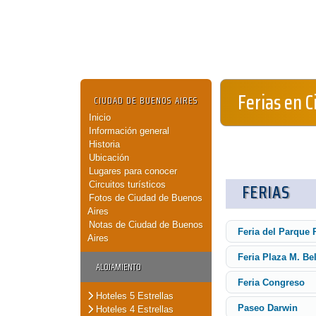
Ferias en 
CIUDAD DE BUENOS AIRES
Inicio
Información general
Historia
Ubicación
Lugares para conocer
Circuitos turísticos
FERIAS
Fotos de Ciudad de Buenos
Aires
Notas de Ciudad de Buenos
Feria del Parque
Aires
Feria Plaza M. Be
ALOJAMIENTO
Feria Congreso
Hoteles 5 Estrellas
Paseo Darwin
Hoteles 4 Estrellas