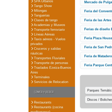
SPA Urbanos
Mercado de Pulg
Tango Show
Milongas
Feria del Conven
Tanguerias
Clases de tango
Feria de las Artes
Academias y Museos
Ferias de diseño 
Transporte ferroviario
Líneas Aéreas
Feria Plaza Hous
Taxis aéreos - Vuelos
privados
Feria de San Ped
Cruceros y salidas
náuticas
Feria de Matader
Transportes Fluviales
Transporte de personas
Feria Parque Cent
Traslados Ezeiza-Buenos
Aires
Terminales
Servicios de Relocation
Parques Temátic
COMER Y BEBER
Discos / Boliche
Restaurants
Restaurants (cocina
mediterranea)