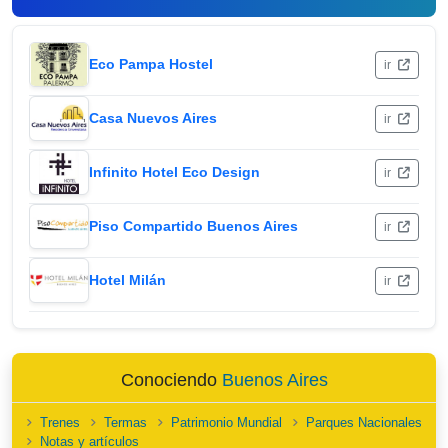
Eco Pampa Hostel
ir
Casa Nuevos Aires
ir
Infinito Hotel Eco Design
ir
Piso Compartido Buenos Aires
ir
Hotel Milán
ir
Conociendo
Buenos Aires
Trenes
Termas
Patrimonio Mundial
Parques Nacionales
Notas y artículos