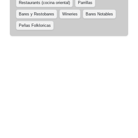
Restaurants (cocina oriental)
Parrillas
Bares y Restobares
Wineries
Bares Notables
Peñas Folkloricas