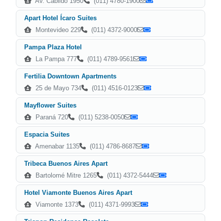
Av. Cabildo 1950
(011) 4780-1900
Apart Hotel Ícaro Suites
Montevideo 229
(011) 4372-9000
Pampa Plaza Hotel
La Pampa 777
(011) 4789-9561
Fertilia Downtown Apartments
25 de Mayo 734
(011) 4516-0123
Mayflower Suites
Paraná 720
(011) 5238-0050
Espacia Suites
Amenabar 1135
(011) 4786-8687
Tribeca Buenos Aires Apart
Bartolomé Mitre 1265
(011) 4372-5444
Hotel Viamonte Buenos Aires Apart
Viamonte 1373
(011) 4371-9993