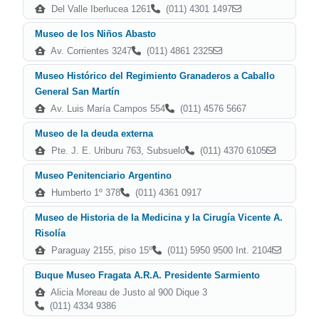
Del Valle Iberlucea 1261
(011) 4301 1497
Museo de los Niños Abasto
Av. Corrientes 3247
(011) 4861 2325
Museo Histórico del Regimiento Granaderos a Caballo
General San Martín
Av. Luis María Campos 554
(011) 4576 5667
Museo de la deuda externa
Pte. J. E. Uriburu 763, Subsuelo
(011) 4370 6105
Museo Penitenciario Argentino
Humberto 1º 378
(011) 4361 0917
Museo de Historia de la Medicina y la Cirugía Vicente A.
Risolía
Paraguay 2155, piso 15º
(011) 5950 9500 Int. 2104
Buque Museo Fragata A.R.A. Presidente Sarmiento
Alicia Moreau de Justo al 900 Dique 3
(011) 4334 9386