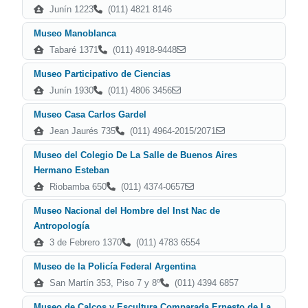
Junín 1223
(011) 4821 8146
Museo Manoblanca
Tabaré 1371
(011) 4918-9448
Museo Participativo de Ciencias
Junín 1930
(011) 4806 3456
Museo Casa Carlos Gardel
Jean Jaurés 735
(011) 4964-2015/2071
Museo del Colegio De La Salle de Buenos Aires
Hermano Esteban
Riobamba 650
(011) 4374-0657
Museo Nacional del Hombre del Inst Nac de
Antropología
3 de Febrero 1370
(011) 4783 6554
Museo de la Policía Federal Argentina
San Martín 353, Piso 7 y 8º
(011) 4394 6857
Museo de Calcos y Escultura Comparada Ernesto de La