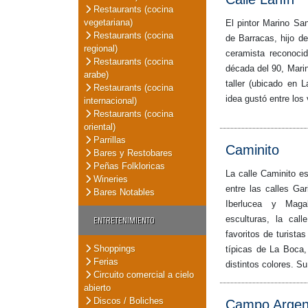
Restaurants (cocina
vegetariana)
El pintor Marino Sa
Restaurants (cocina
de Barracas, hijo d
regional)
ceramista reconoci
Restaurants (cocina
década del 90, Marin
arabe)
taller (ubicado en 
Restaurants (cocina
idea gustó entre los
internacional)
Restaurants (cocina
oriental)
Parrillas
Caminito
Bares y Restobares
Peñas Folkloricas
La calle Caminito e
Wineries
entre las calles Gar
Bares Notables
Iberlucea y Magal
ENTRETENIMIENTO
esculturas, la cal
favoritos de turist
Shoppings
típicas de La Boca
Ferias
distintos colores. Su
Circuito comercial a cielo
abierto
Discos / Boliches
Campo Argent