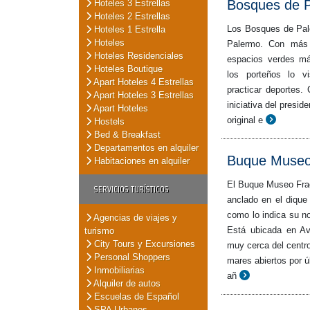
Bosques de 
Hoteles 3 Estrellas
Hoteles 2 Estrellas
Los Bosques de Pale
Hoteles 1 Estrella
Hoteles
Palermo. Con más 
Hoteles Residenciales
espacios verdes m
Hoteles Boutique
los porteños lo v
Apart Hoteles 4 Estrellas
practicar deportes.
Apart Hoteles 3 Estrellas
iniciativa del presi
Apart Hoteles
original e
Hostels
Bed & Breakfast
Departamentos en alquiler
Buque Museo
Habitaciones en alquiler
El Buque Museo Fra
SERVICIOS TURÍSTICOS
anclado en el dique 
como lo indica su n
Agencias de viajes y
Está ubicada en Av
turismo
City Tours y Excursiones
muy cerca del centr
Personal Shoppers
mares abiertos por ú
Inmobiliarias
añ
Alquiler de autos
Escuelas de Español
SPA Urbanos