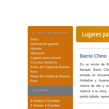
Lugares pa
CIUDAD DE BUENOS AIRES
Inicio
Información general
Historia
Ubicación
Barrio Chino
Lugares para conocer
Circuitos turísticos
En un rincón de Be
Fotos de Ciudad de Buenos
llamado Barrio Ch
Aires
entrada se encuentr
Notas de Ciudad de Buenos
Arribeños y Jurame
Aires
metros de alto y o
ALOJAMIENTO
mármol a la vista,
piedra tallada, repre
Hoteles 5 Estrellas
Hoteles 4 Estrellas