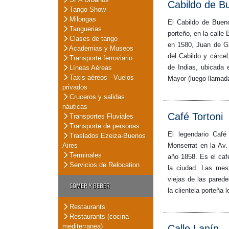
Cabildo de B
Tango Show
Milongas
El Cabildo de Bueno
Tanguerias
porteño, en la calle 
Clases de tango
en 1580, Juan de Ga
Academias y Museos
del Cabildo y cárce
Transporte ferroviario
de Indias, ubicada 
Líneas Aéreas
Taxis aéreos - Vuelos
Mayor (luego llamad
privados
Cruceros y salidas
náuticas
Café Tortoni
Transportes Fluviales
Transporte de personas
El legendario Café
Traslados Ezeiza-Buenos
Aires
Monserrat en la Av.
Terminales
año 1858. Es el caf
Servicios de Relocation
la ciudad. Las mes
viejas de las pared
COMER Y BEBER
la clientela porteña 
Restaurants
Restaurants (cocina
mediterranea)
Calle Lanín