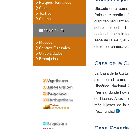
Parques Temáticos
Cines
Ubicado en el barri
Teatros
Polo es el predio m
Casinos
disputan regularmen
sobre césped. El 
INFORMACIÓN ÚTIL
nacional, como lo rec
sede de la AAP, el 
Museos
elevó por primera ve
Centros Culturales
Universidades
Embajadas
Casa de la Cu
La Casa de la Cultu
575, en el barrio
Histórico Nacional 
Prensa, donde hoy e
de Buenos Aires. Es
más lujosos de la 
Paz, fundad
Casa Rosada