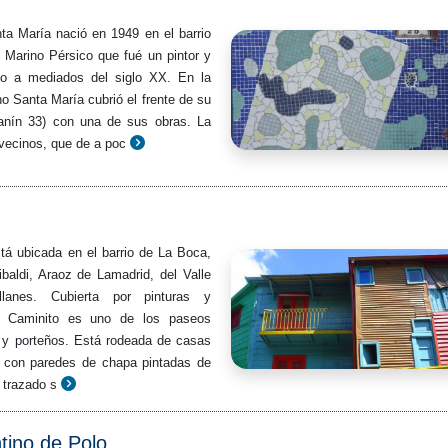
nta María nació en 1949 en el barrio
e Marino Pérsico que fué un pintor y
do a mediados del siglo XX. En la
o Santa María cubrió el frente de su
Lanín 33) con una de sus obras. La
 vecinos, que de a poc
stá ubicada en el barrio de La Boca,
ibaldi, Araoz de Lamadrid, del Valle
lanes. Cubierta por pinturas y
le Caminito es uno de los paseos
as y porteños. Está rodeada de casas
, con paredes de chapa pintadas de
 trazado s
ino de Polo