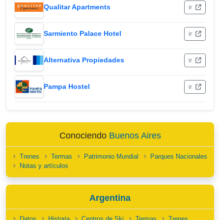
Qualitar Apartments
ir
Sarmiento Palace Hotel
ir
Alternativa Propiedades
ir
Pampa Hostel
ir
Conociendo
Buenos Aires
Trenes
Termas
Patrimonio Mundial
Parques Nacionales
Notas y artículos
Argentina
Datos
Historia
Centros de Ski
Termas
Trenes