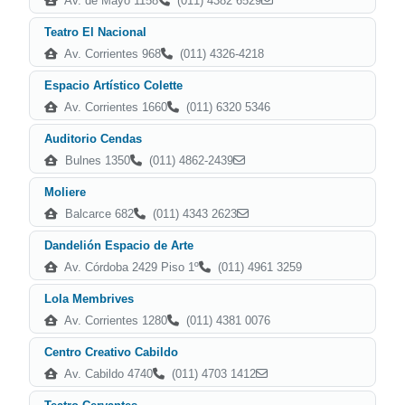
Av. de Mayo 1158
(011) 4382 6529
Teatro El Nacional
Av. Corrientes 968
(011) 4326-4218
Espacio Artístico Colette
Av. Corrientes 1660
(011) 6320 5346
Auditorio Cendas
Bulnes 1350
(011) 4862-2439
Moliere
Balcarce 682
(011) 4343 2623
Dandelión Espacio de Arte
Av. Córdoba 2429 Piso 1º
(011) 4961 3259
Lola Membrives
Av. Corrientes 1280
(011) 4381 0076
Centro Creativo Cabildo
Av. Cabildo 4740
(011) 4703 1412