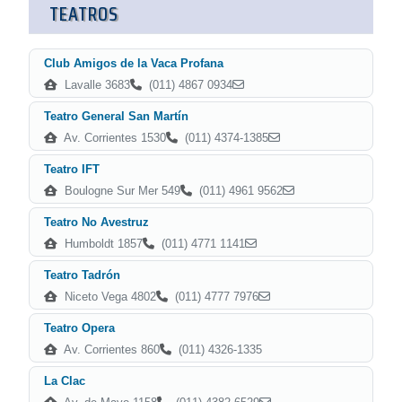
TEATROS
Club Amigos de la Vaca Profana
Lavalle 3683
(011) 4867 0934
Teatro General San Martín
Av. Corrientes 1530
(011) 4374-1385
Teatro IFT
Boulogne Sur Mer 549
(011) 4961 9562
Teatro No Avestruz
Humboldt 1857
(011) 4771 1141
Teatro Tadrón
Niceto Vega 4802
(011) 4777 7976
Teatro Opera
Av. Corrientes 860
(011) 4326-1335
La Clac