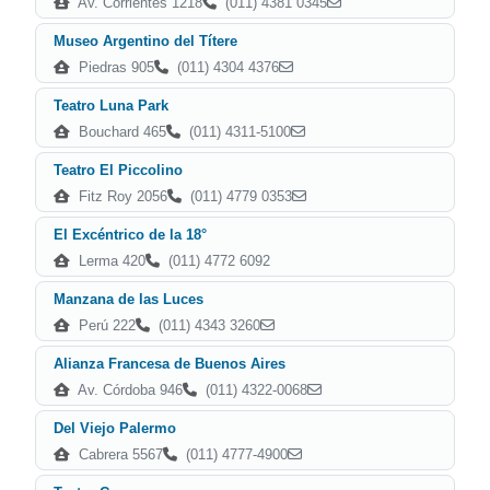
Av. Corrientes 1218
(011) 4381 0345
Museo Argentino del Títere
Piedras 905
(011) 4304 4376
Teatro Luna Park
Bouchard 465
(011) 4311-5100
Teatro El Piccolino
Fitz Roy 2056
(011) 4779 0353
El Excéntrico de la 18°
Lerma 420
(011) 4772 6092
Manzana de las Luces
Perú 222
(011) 4343 3260
Alianza Francesa de Buenos Aires
Av. Córdoba 946
(011) 4322-0068
Del Viejo Palermo
Cabrera 5567
(011) 4777-4900