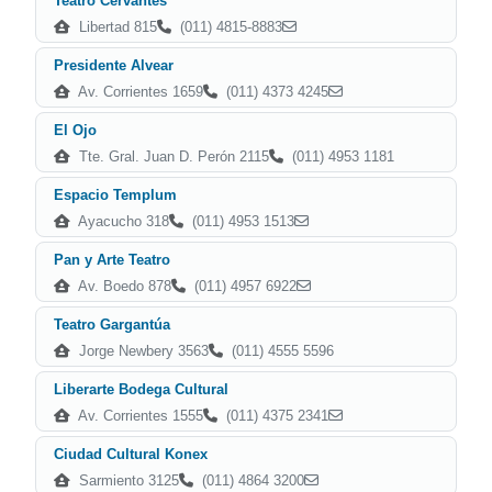
Teatro Cervantes
Libertad 815
(011) 4815-8883
Presidente Alvear
Av. Corrientes 1659
(011) 4373 4245
El Ojo
Tte. Gral. Juan D. Perón 2115
(011) 4953 1181
Espacio Templum
Ayacucho 318
(011) 4953 1513
Pan y Arte Teatro
Av. Boedo 878
(011) 4957 6922
Teatro Gargantúa
Jorge Newbery 3563
(011) 4555 5596
Liberarte Bodega Cultural
Av. Corrientes 1555
(011) 4375 2341
Ciudad Cultural Konex
Sarmiento 3125
(011) 4864 3200