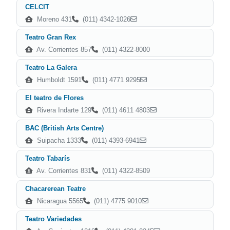
CELCIT
Moreno 431
(011) 4342-1026
Teatro Gran Rex
Av. Corrientes 857
(011) 4322-8000
Teatro La Galera
Humboldt 1591
(011) 4771 9295
El teatro de Flores
Rivera Indarte 129
(011) 4611 4803
BAC (British Arts Centre)
Suipacha 1333
(011) 4393-6941
Teatro Tabarís
Av. Corrientes 831
(011) 4322-8509
Chacarerean Teatre
Nicaragua 5565
(011) 4775 9010
Teatro Variedades