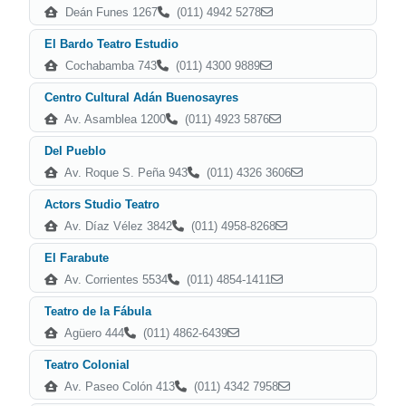
Deán Funes 1267
(011) 4942 5278
El Bardo Teatro Estudio
Cochabamba 743
(011) 4300 9889
Centro Cultural Adán Buenosayres
Av. Asamblea 1200
(011) 4923 5876
Del Pueblo
Av. Roque S. Peña 943
(011) 4326 3606
Actors Studio Teatro
Av. Díaz Vélez 3842
(011) 4958-8268
El Farabute
Av. Corrientes 5534
(011) 4854-1411
Teatro de la Fábula
Agüero 444
(011) 4862-6439
Teatro Colonial
Av. Paseo Colón 413
(011) 4342 7958