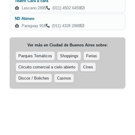
Teatro Cara a cara
Lascano 2895
(011) 4502 6456
ND Ateneo
Paraguay 918
(011) 4328 2888
Ver más en
Ciudad de Buenos Aires
sobre:
Parques Temáticos
Shoppings
Ferias
Circuito comercial a cielo abierto
Cines
Discos / Boliches
Casinos