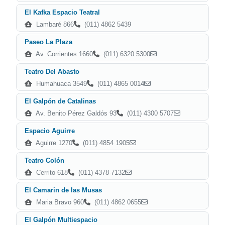
El Kafka Espacio Teatral
Lambaré 866
(011) 4862 5439
Paseo La Plaza
Av. Corrientes 1660
(011) 6320 5300
Teatro Del Abasto
Humahuaca 3549
(011) 4865 0014
El Galpón de Catalinas
Av. Benito Pérez Galdós 93
(011) 4300 5707
Espacio Aguirre
Aguirre 1270
(011) 4854 1905
Teatro Colón
Cerrito 618
(011) 4378-7132
El Camarin de las Musas
Maria Bravo 960
(011) 4862 0655
El Galpón Multiespacio