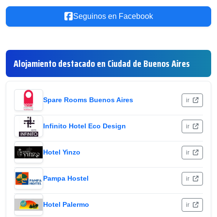
Seguinos en Facebook
Alojamiento destacado en Ciudad de Buenos Aires
Spare Rooms Buenos Aires
ir
Infinito Hotel Eco Design
ir
Hotel Yinzo
ir
Pampa Hostel
ir
Hotel Palermo
ir