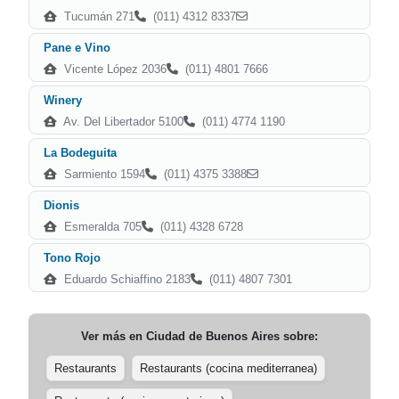
Tucumán 271
(011) 4312 8337
Pane e Vino
Vicente López 2036
(011) 4801 7666
Winery
Av. Del Libertador 5100
(011) 4774 1190
La Bodeguita
Sarmiento 1594
(011) 4375 3388
Dionis
Esmeralda 705
(011) 4328 6728
Tono Rojo
Eduardo Schiaffino 2183
(011) 4807 7301
Ver más en
Ciudad de Buenos Aires
sobre:
Restaurants
Restaurants (cocina mediterranea)