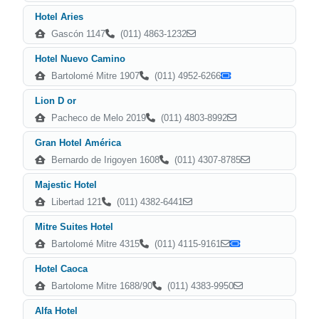
Hotel Aries
Gascón 1147
(011) 4863-1232
Hotel Nuevo Camino
Bartolomé Mitre 1907
(011) 4952-6266
Lion D or
Pacheco de Melo 2019
(011) 4803-8992
Gran Hotel América
Bernardo de Irigoyen 1608
(011) 4307-8785
Majestic Hotel
Libertad 121
(011) 4382-6441
Mitre Suites Hotel
Bartolomé Mitre 4315
(011) 4115-9161
Hotel Caoca
Bartolome Mitre 1688/90
(011) 4383-9950
Alfa Hotel