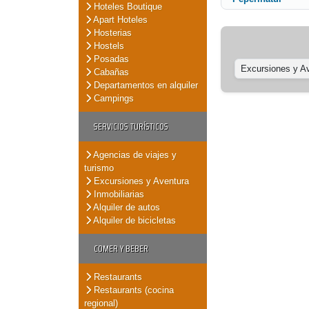
Hoteles Boutique
Apart Hoteles
Hosterias
Hostels
Posadas
Excursiones y A
Cabañas
Departamentos en alquiler
Campings
SERVICIOS TURÍSTICOS
Agencias de viajes y
turismo
Excursiones y Aventura
Inmobiliarias
Alquiler de autos
Alquiler de bicicletas
COMER Y BEBER
Restaurants
Restaurants (cocina
regional)