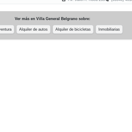
Ver más en
Villa General Belgrano
sobre:
ventura
Alquiler de autos
Alquiler de bicicletas
Inmobiliarias