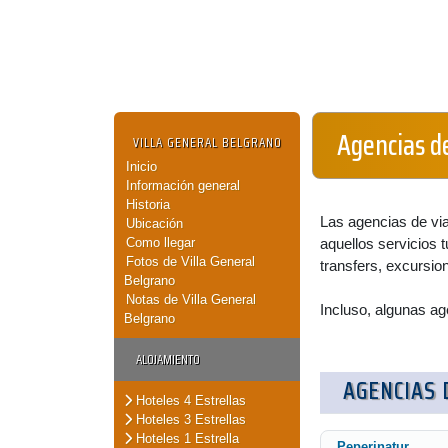
Agencias de
VILLA GENERAL BELGRANO
Inicio
Información general
Historia
Las agencias de via
Ubicación
Como llegar
aquellos servicios tu
Fotos de Villa General
transfers, excursion
Belgrano
Notas de Villa General
Incluso, algunas ag
Belgrano
ALOJAMIENTO
AGENCIAS 
Hoteles 4 Estrellas
Hoteles 3 Estrellas
Hoteles 1 Estrella
Peperinatur