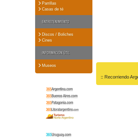
Parrillas
Casas de té
ENTRETENIMIENTO
Discos / Boliches
Cines
INFORMACIÓN ÚTIL
Museos
:: Recorriendo Arg