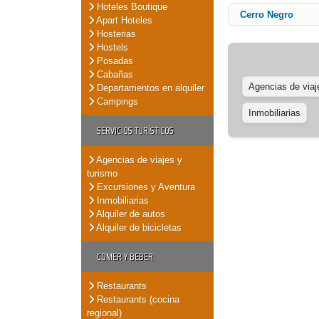
Hoteles Boutique
Cerro Negro
Apart Hoteles
Hosterias
Hostels
Posadas
Cabañas
Agencias de viaj
Departamentos en alquiler
Campings
Inmobiliarias
SERVICIOS TURÍSTICOS
Agencias de viajes y
turismo
Excursiones y Aventura
Inmobiliarias
Alquiler de autos
Alquiler de bicicletas
COMER Y BEBER
Restaurants
Restaurants (cocina
regional)