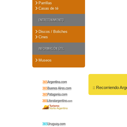
Parrillas
Casas de té
ENTRETENIMIENTO
Discos / Boliches
Cines
INFORMACIÓN ÚTIL
Museos
:: Recorriendo Arg