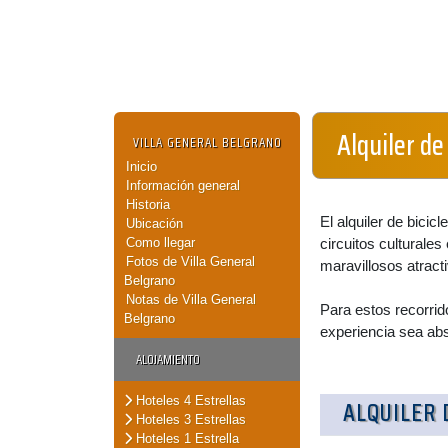
Alquiler de
VILLA GENERAL BELGRANO
Inicio
Información general
Historia
El alquiler de bicic
Ubicación
Como llegar
circuitos culturale
Fotos de Villa General
maravillosos atract
Belgrano
Notas de Villa General
Para estos recorrid
Belgrano
experiencia sea ab
ALOJAMIENTO
Hoteles 4 Estrellas
ALQUILER 
Hoteles 3 Estrellas
Hoteles 1 Estrella