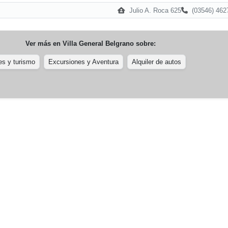
Julio A. Roca 625
(03546) 462
Ver más en
Villa General Belgrano
sobre:
es y turismo
Excursiones y Aventura
Alquiler de autos