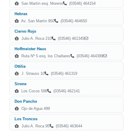
San Martín esq. Moreno
(03546) 464154
Hebras
Av. San Martín 950
(03546) 464650
Ciervo Rojo
Julio A. Roca 210
(03546) 461345
Hoffmeister Haus
Ruta Nº 5 esq. los Chañares
(03546) 464399
Ottilia
J. Strauss 10
(03546) 461319
Sirene
Los Cocos 598
(03546) 462141
Don Pancho
Ojo de Agua 499
Los Troncos
Julio A. Roca 95
(03546) 463644