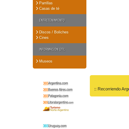
Parrillas
Casas de té
ENTRETENIMIENTO
Discos / Boliches
Cines
INFORMACIÓN ÚTIL
Museos
:: Recorriendo Arg