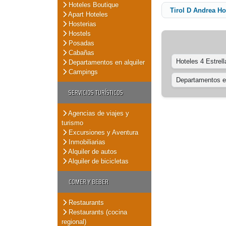
Hoteles Boutique
Tirol D Andrea Ho
Apart Hoteles
Hosterias
Hostels
Posadas
Cabañas
Hoteles 4 Estrell
Departamentos en alquiler
Campings
Departamentos en
SERVICIOS TURÍSTICOS
Agencias de viajes y
turismo
Excursiones y Aventura
Inmobiliarias
Alquiler de autos
Alquiler de bicicletas
COMER Y BEBER
Restaurants
Restaurants (cocina
regional)