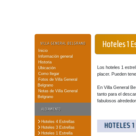
Hoteles 1 E
VILLA GENERAL BELGRANO
Inicio
Información general
Historia
Los hoteles 1 estre
Ubicación
Como llegar
placer. Pueden tene
Fotos de Villa General
Belgrano
En Villa General Be
Notas de Villa General
tanto para el desca
Belgrano
fabulosos alrededor
ALOJAMIENTO
Hoteles 4 Estrellas
HOTELES 1
Hoteles 3 Estrellas
Hoteles 1 Estrella