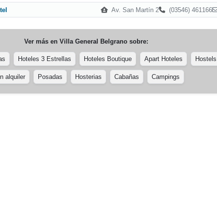
Av. San Martín 2
(03546) 461166
tel
Ver más en
Villa General Belgrano
sobre:
as
Hoteles 3 Estrellas
Hoteles Boutique
Apart Hoteles
Hostels
 alquiler
Posadas
Hosterias
Cabañas
Campings