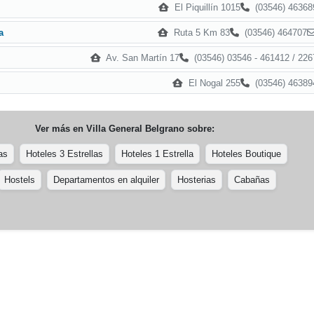
El Piquillín 1015
(03546) 46368
Ruta 5 Km 83
(03546) 464707
a
Av. San Martín 17
(03546) 03546 - 461412 / 226
El Nogal 255
(03546) 46389
Ver más en
Villa General Belgrano
sobre:
as
Hoteles 3 Estrellas
Hoteles 1 Estrella
Hoteles Boutique
Hostels
Departamentos en alquiler
Hosterias
Cabañas