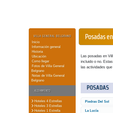
Posadas en
VILLA GENERAL BELGRANO
Inicio
Información general
Historia
Las posadas en Vil
Ubicación
Como llegar
incluido o no. Esta
Fotos de Villa General
las actividades que 
Belgrano
Notas de Villa General
Belgrano
POSADAS
ALOJAMIENTO
Hoteles 4 Estrellas
Piedras Del Sol
Hoteles 3 Estrellas
Hoteles 1 Estrella
La Lucía