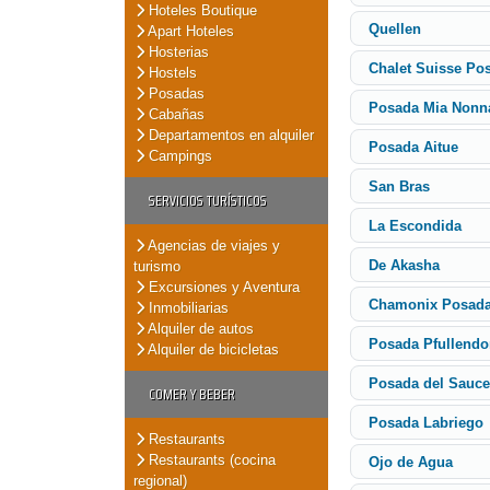
Hoteles Boutique
Quellen
Apart Hoteles
Hosterias
Chalet Suisse Po
Hostels
Posadas
Posada Mia Nonn
Cabañas
Departamentos en alquiler
Posada Aitue
Campings
San Bras
SERVICIOS TURÍSTICOS
La Escondida
Agencias de viajes y
De Akasha
turismo
Excursiones y Aventura
Chamonix Posada
Inmobiliarias
Alquiler de autos
Posada Pfullendo
Alquiler de bicicletas
Posada del Sauce
COMER Y BEBER
Posada Labriego
Restaurants
Restaurants (cocina
Ojo de Agua
regional)