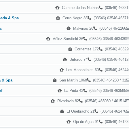
Camino de las Nutrias
(03546) 46331
Cerro Negro 86
(03546) 03546-46371
sada & Spa
Malvinas 26
(03546) 46-1166
a
Vélez Sarsfield 36
(03546) 03546-463439
Corrientes 172
(03546) 46322
Uritorco 74
(03546) 03546-46412
Los Manantiales 60
(03546) 46244
San Martín 1068
(03546) 464230 / 31
 & Spa
La Prida 43
(03546) 03546-463585
rf
Rivadavia 82
(03546) 465030 / 461514
El Quebracho 21
(03546) 461476
Ojo de Agua 91
(03546) 46123