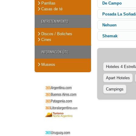
Parrillas
De Campo
Casas de té
Posada La Soñad
ENTRETENIMIENTO
Nehuen
Discos / Boliches
Shemak
Cines
INFORMACIÓN ÚTIL
Museos
Hoteles 4 Estrell
Apart Hoteles
Campings