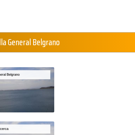
lla General Belgrano
neral Belgrano
o cerca