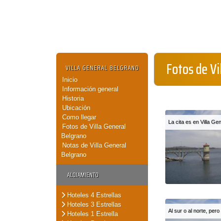
Fotos de Vi
VILLA GENERAL BELGRANO
Inicio
Información general
Historia
Ubicación
Como llegar
La cita es en Villa Ge
Fotos de Villa General
Belgrano
Notas de Villa General
Belgrano
ALOJAMIENTO
Hoteles 4 Estrellas
Hoteles 3 Estrellas
Al sur o al norte, per
Hoteles 1 Estrella