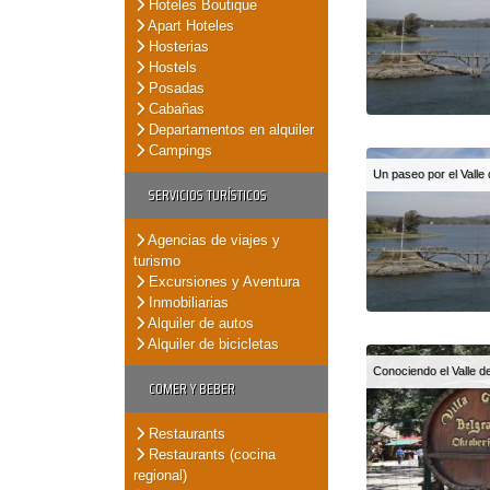
Hoteles Boutique
Apart Hoteles
Hosterias
Hostels
Posadas
Cabañas
Departamentos en alquiler
Campings
Un paseo por el Valle
SERVICIOS TURÍSTICOS
Agencias de viajes y
turismo
Excursiones y Aventura
Inmobiliarias
Alquiler de autos
Alquiler de bicicletas
Conociendo el Valle 
COMER Y BEBER
Restaurants
Restaurants (cocina
regional)