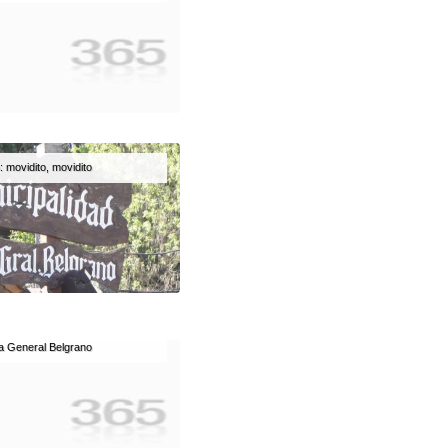
: movidito, movidito
la General Belgrano