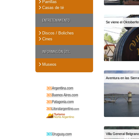
Parrillas
Casas de té
ENTRETENIMIENTO
Se viene el Oktoberfe
Discos / Boliches
Cines
INFORMACIÓN ÚTIL
Museos
Aventura en las Sierr
Villa General Belgrano