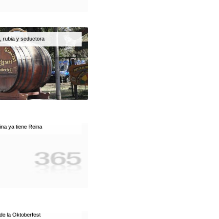
, rubia y seductora
ina ya tiene Reina
de la Oktoberfest