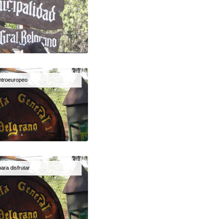
ntroeuropeo
ara disfrutar