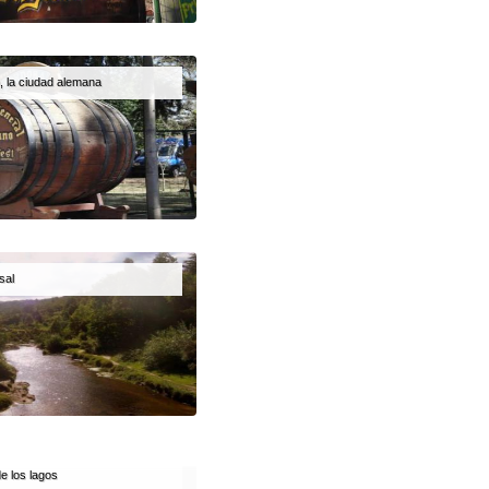
o, la ciudad alemana
sal
de los lagos