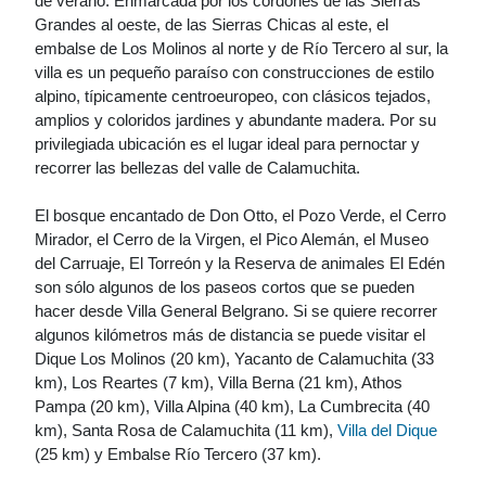
de verano. Enmarcada por los cordones de las Sierras
Grandes al oeste, de las Sierras Chicas al este, el
embalse de Los Molinos al norte y de Río Tercero al sur, la
villa es un pequeño paraíso con construcciones de estilo
alpino, típicamente centroeuropeo, con clásicos tejados,
amplios y coloridos jardines y abundante madera. Por su
privilegiada ubicación es el lugar ideal para pernoctar y
recorrer las bellezas del valle de Calamuchita.
El bosque encantado de Don Otto, el Pozo Verde, el Cerro
Mirador, el Cerro de la Virgen, el Pico Alemán, el Museo
del Carruaje, El Torreón y la Reserva de animales El Edén
son sólo algunos de los paseos cortos que se pueden
hacer desde Villa General Belgrano. Si se quiere recorrer
algunos kilómetros más de distancia se puede visitar el
Dique Los Molinos (20 km), Yacanto de Calamuchita (33
km), Los Reartes (7 km), Villa Berna (21 km), Athos
Pampa (20 km), Villa Alpina (40 km), La Cumbrecita (40
km), Santa Rosa de Calamuchita (11 km),
Villa del Dique
(25 km) y Embalse Río Tercero (37 km).