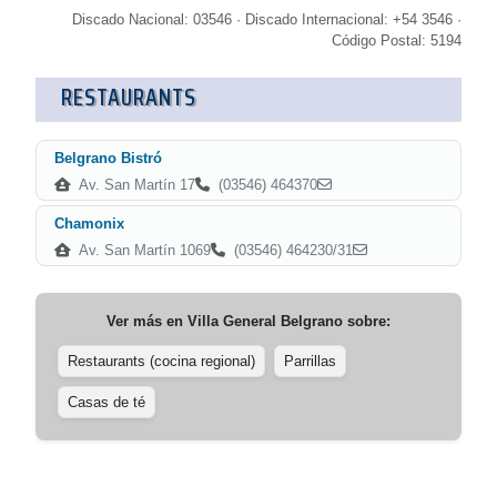
Discado Nacional: 03546 · Discado Internacional: +54 3546 ·
Código Postal: 5194
RESTAURANTS
Belgrano Bistró
Av. San Martín 17
(03546) 464370
Chamonix
Av. San Martín 1069
(03546) 464230/31
Ver más en
Villa General Belgrano
sobre:
Restaurants (cocina regional)
Parrillas
Casas de té