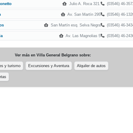
Julio A. Roca 321.
(03546) 46-357
onetto
Av. San Martín 295
(03546) 46-132
n
San Martín esq. Selva Negra
(03546) 46-343
os
Av. Las Magnolias 5
(03546) 46-243
ia
Ver más en
Villa General Belgrano
sobre:
es y turismo
Excursiones y Aventura
Alquiler de autos
etas