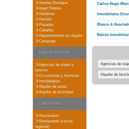
Hoteles Boutique
Carlos Hugo Marc
Apart Hoteles
Hosterias
Inmobiliaria Orio
Hostels
Blasco & Asociad
Posadas
Cabañas
Raíces Inmobiliar
Departamentos en alquiler
Campings
SERVICIOS TURÍSTICOS
Agencias de viaj
Agencias de viajes y
turismo
Alquiler de bicicl
Excursiones y Aventura
Inmobiliarias
Alquiler de autos
Alquiler de bicicletas
COMER Y BEBER
Restaurants
Restaurants (cocina
regional)