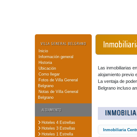
Inmobiliari
VILLA GENERAL BELGRANO
Inicio
Información general
Historia
Las inmobiliarias 
Ubicación
Como llegar
alojamiento previo 
Fotos de Villa General
La ventaja de poder
Belgrano
Belgrano incluso ant
Notas de Villa General
Belgrano
ALOJAMIENTO
INMOBILIA
Hoteles 4 Estrellas
Hoteles 3 Estrellas
Inmobiliaria Cent
Hoteles 1 Estrella