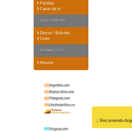
Parrillas
Casas de té
ENTRETENIMIENTO
Discos / Boliches
Cines
INFORMACIÓN ÚTIL
Museos
:: Recorriendo Arg