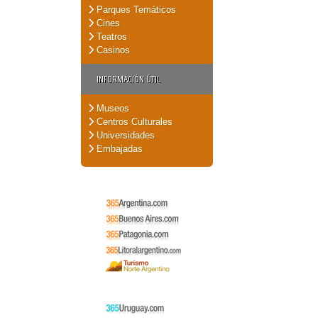
Parques Temáticos
Cines
Teatros
Casinos
INFORMACIÓN ÚTIL
Museos
Centros Culturales
Universidades
Embajadas