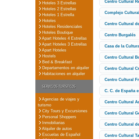
Centro Cultural R
Hoteles 3 Estrellas
Hoteles 2 Estrellas
Complejo Cultura
Hoteles 1 Estrella
Hoteles
Centro Cultural d
Hoteles Residenciales
Hoteles Boutique
Centro Burgalés
Apart Hoteles 4 Estrellas
Apart Hoteles 3 Estrellas
Casa de la Cultur
Apart Hoteles
Hostels
Centro Cultural B
Bed & Breakfast
Departamentos en alquiler
Centro Cultural C
Habitaciones en alquiler
Centro Cultural 
SERVICIOS TURÍSTICOS
C. C. de España 
Agencias de viajes y
Centro Cultural 
turismo
City Tours y Excursiones
Centro Cultural G
Personal Shoppers
Inmobiliarias
Centro Cultural d
Alquiler de autos
Escuelas de Español
Centro Cultural T