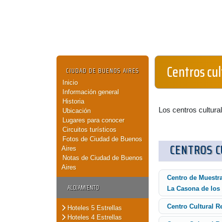
Centros cu
CIUDAD DE BUENOS AIRES
Inicio
Información general
Historia
Los centros cultura
Ubicación
Lugares para conocer
Circuitos turísticos
Fotos de Ciudad de Buenos
CENTROS 
Aires
Notas de Ciudad de Buenos
Aires
Centro de Muestr
ALOJAMIENTO
La Casona de los 
Centro Cultural R
Hoteles 5 Estrellas
Hoteles 4 Estrellas