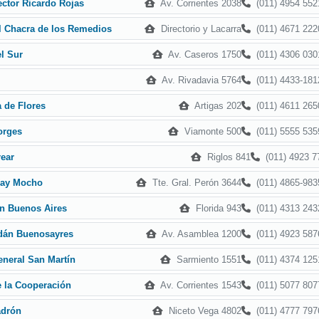
Av. Corrientes 2038
(011) 4954 552
ector Ricardo Rojas
Directorio y Lacarra
(011) 4671 222
l Chacra de los Remedios
Av. Caseros 1750
(011) 4306 030
el Sur
Av. Rivadavia 5764
(011) 4433-181
Artigas 202
(011) 4611 265
a de Flores
Viamonte 500
(011) 5555 535
orges
Riglos 841
(011) 4923 7
rear
Tte. Gral. Perón 3644
(011) 4865-983
Fray Mocho
Florida 943
(011) 4313 243
en Buenos Aires
Av. Asamblea 1200
(011) 4923 587
Adán Buenosayres
Sarmiento 1551
(011) 4374 125
eneral San Martín
Av. Corrientes 1543
(011) 5077 807
e la Cooperación
Niceto Vega 4802
(011) 4777 797
adrón