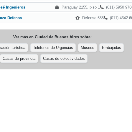
Paraguay 2155, piso 1
(011) 5950 976
osé Ingenieros
Defensa 535
(011) 4342 6
laza Defensa
Ver más en
Ciudad de Buenos Aires
sobre:
ación turística
Teléfonos de Urgencias
Museos
Embajadas
Casas de provincia
Casas de colectividades