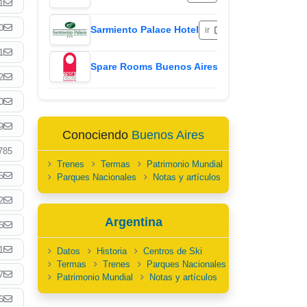
1
0
Sarmiento Palace Hotel
ir
1
Spare Rooms Buenos Aires
ir
2
0
9
Conociendo
Buenos Aires
785
Trenes
Termas
Patrimonio Mundial
5
Parques Nacionales
Notas y artículos
2
Argentina
6
1
Datos
Historia
Centros de Ski
Termas
Trenes
Parques Nacionales
7
Patrimonio Mundial
Notas y artículos
6