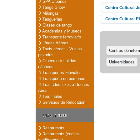
SPA Urbanos
Tango Show
Centro Cultural J
Milongas
Centro Cultural P
Tanguerias
Clases de tango
Academias y Museos
Transporte ferroviario
Líneas Aéreas
Taxis aéreos - Vuelos
Centros de inform
privados
Cruceros y salidas
Universidades
náuticas
Transportes Fluviales
Transporte de personas
Traslados Ezeiza-Buenos
Aires
Terminales
Servicios de Relocation
COMER Y BEBER
Restaurants
Restaurants (cocina
mediterranea)