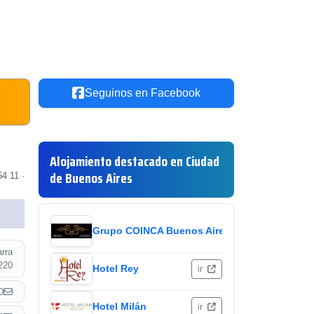
Seguinos en Facebook
Alojamiento destacado en Ciudad
de Buenos Aires
4 11 ·
Grupo COINCA Buenos Aires
ir
arra
220
Hotel Rey
ir
0
Hotel Milán
ir