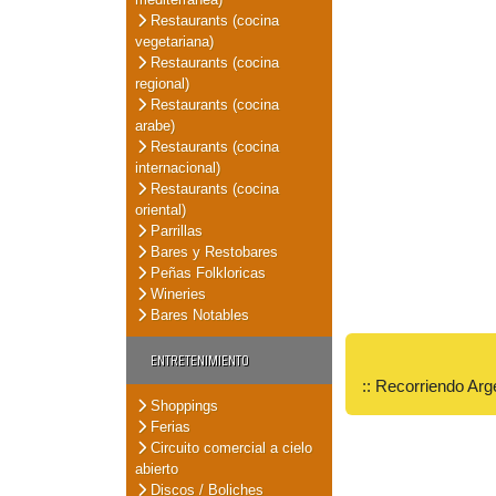
Restaurants (cocina
vegetariana)
Restaurants (cocina
regional)
Restaurants (cocina
arabe)
Restaurants (cocina
internacional)
Restaurants (cocina
oriental)
Parrillas
Bares y Restobares
Peñas Folkloricas
Wineries
Bares Notables
ENTRETENIMIENTO
:: Recorriendo Arg
Shoppings
Ferias
Circuito comercial a cielo
abierto
Discos / Boliches