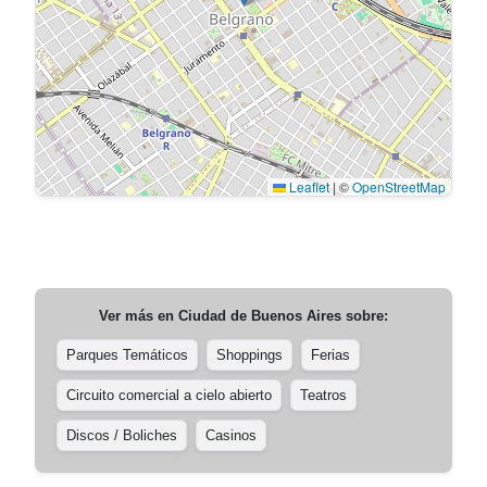
Leaflet
|
©
OpenStreetMap
Ver más en
Ciudad de Buenos Aires
sobre:
Parques Temáticos
Shoppings
Ferias
Circuito comercial a cielo abierto
Teatros
Discos / Boliches
Casinos