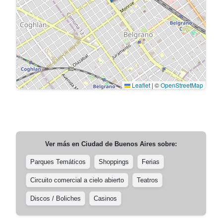
Leaflet
|
©
OpenStreetMap
Ver más en
Ciudad de Buenos Aires
sobre:
Parques Temáticos
Shoppings
Ferias
Circuito comercial a cielo abierto
Teatros
Discos / Boliches
Casinos