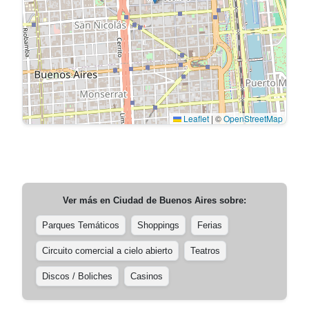
Leaflet
|
©
OpenStreetMap
Ver más en
Ciudad de Buenos Aires
sobre:
Parques Temáticos
Shoppings
Ferias
Circuito comercial a cielo abierto
Teatros
Discos / Boliches
Casinos