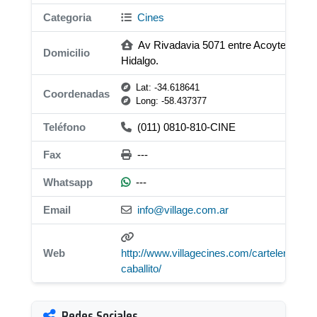
Categoria
Cines
Av Rivadavia 5071 entre Acoyte e
Domicilio
Hidalgo.
Lat: -34.618641
Coordenadas
Long: -58.437377
Teléfono
(011) 0810-810-CINE
Fax
---
Whatsapp
---
Email
info@village.com.ar
Web
http://www.villagecines.com/carteleras/cin
caballito/
Redes Sociales