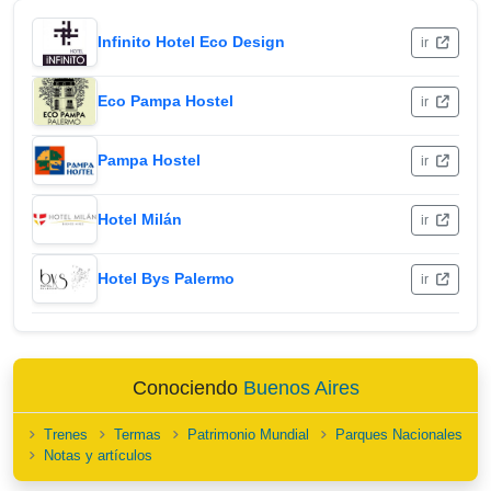
Infinito Hotel Eco Design
ir
Eco Pampa Hostel
ir
Pampa Hostel
ir
Hotel Milán
ir
Hotel Bys Palermo
ir
Conociendo
Buenos Aires
Trenes
Termas
Patrimonio Mundial
Parques Nacionales
Notas y artículos