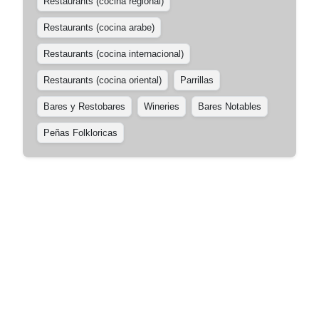
Restaurants (cocina regional)
Restaurants (cocina arabe)
Restaurants (cocina internacional)
Restaurants (cocina oriental)
Parrillas
Bares y Restobares
Wineries
Bares Notables
Peñas Folkloricas