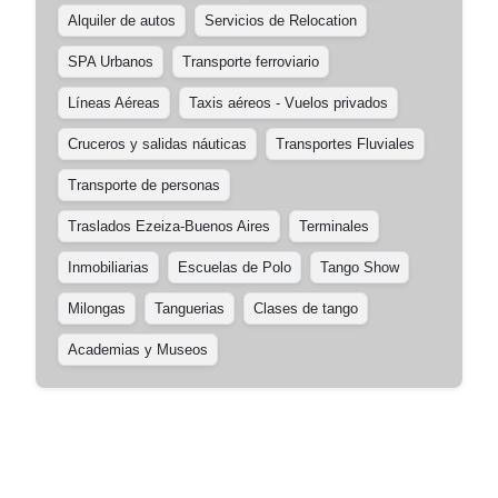
Alquiler de autos
Servicios de Relocation
SPA Urbanos
Transporte ferroviario
Líneas Aéreas
Taxis aéreos - Vuelos privados
Cruceros y salidas náuticas
Transportes Fluviales
Transporte de personas
Traslados Ezeiza-Buenos Aires
Terminales
Inmobiliarias
Escuelas de Polo
Tango Show
Milongas
Tanguerias
Clases de tango
Academias y Museos