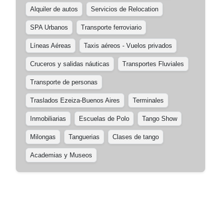
Alquiler de autos
Servicios de Relocation
SPA Urbanos
Transporte ferroviario
Líneas Aéreas
Taxis aéreos - Vuelos privados
Cruceros y salidas náuticas
Transportes Fluviales
Transporte de personas
Traslados Ezeiza-Buenos Aires
Terminales
Inmobiliarias
Escuelas de Polo
Tango Show
Milongas
Tanguerias
Clases de tango
Academias y Museos