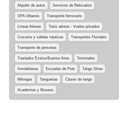
Alquiler de autos
Servicios de Relocation
SPA Urbanos
Transporte ferroviario
Líneas Aéreas
Taxis aéreos - Vuelos privados
Cruceros y salidas náuticas
Transportes Fluviales
Transporte de personas
Traslados Ezeiza-Buenos Aires
Terminales
Inmobiliarias
Escuelas de Polo
Tango Show
Milongas
Tanguerias
Clases de tango
Academias y Museos