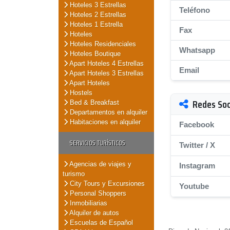
Hoteles 3 Estrellas
Teléfono
Hoteles 2 Estrellas
Hoteles 1 Estrella
Fax
Hoteles
Hoteles Residenciales
Whatsapp
Hoteles Boutique
Apart Hoteles 4 Estrellas
Email
Apart Hoteles 3 Estrellas
Apart Hoteles
Hostels
Redes Soc
Bed & Breakfast
Departamentos en alquiler
Habitaciones en alquiler
Facebook
SERVICIOS TURÍSTICOS
Twitter / X
Agencias de viajes y
Instagram
turismo
City Tours y Excursiones
Youtube
Personal Shoppers
Inmobiliarias
Alquiler de autos
Escuelas de Español