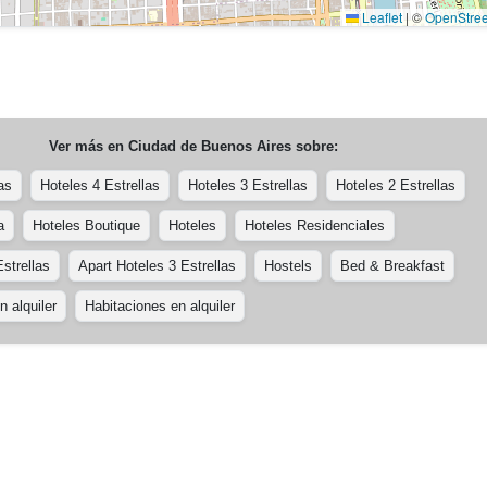
Leaflet
|
©
OpenStre
Ver más en
Ciudad de Buenos Aires
sobre:
as
Hoteles 4 Estrellas
Hoteles 3 Estrellas
Hoteles 2 Estrellas
a
Hoteles Boutique
Hoteles
Hoteles Residenciales
strellas
Apart Hoteles 3 Estrellas
Hostels
Bed & Breakfast
 alquiler
Habitaciones en alquiler