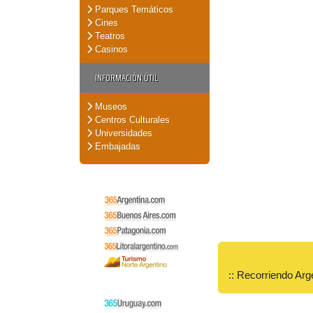
Parques Temáticos
Cines
Teatros
Casinos
INFORMACIÓN ÚTIL
Museos
Centros Culturales
Universidades
Embajadas
:: Recorriendo Arg