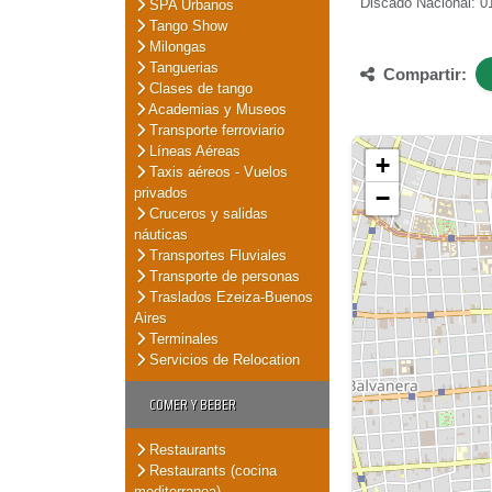
Discado Nacional: 01
SPA Urbanos
Tango Show
Milongas
Tanguerias
Compartir:
Clases de tango
Academias y Museos
Transporte ferroviario
Líneas Aéreas
+
Taxis aéreos - Vuelos
privados
−
Cruceros y salidas
náuticas
Transportes Fluviales
Transporte de personas
Traslados Ezeiza-Buenos
Aires
Terminales
Servicios de Relocation
COMER Y BEBER
Restaurants
Restaurants (cocina
mediterranea)