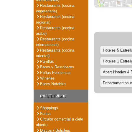
Restaurants (cocina
vegetariana)
Restaurants (cocina
regional)
Restaurants (cocina
arabe)
Restaurants (cocina
internacional)
Restaurants (cocina
Hoteles 5 Estrell
oriental)
Hoteles 1 Estrell
Parrillas
Bares y Restobares
Apart Hoteles 4 E
Peñas Folkloricas
Wineries
Departamentos en
Bares Notables
ENTRETENIMIENTO
Shoppings
Ferias
Circuito comercial a cielo
abierto
Discos / Boliches