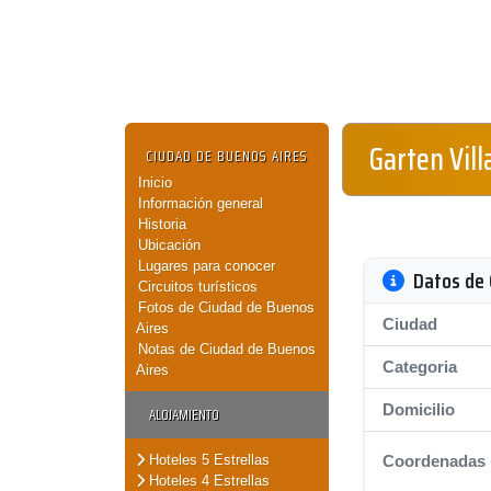
Garten Vill
CIUDAD DE BUENOS AIRES
Inicio
Información general
Historia
Ubicación
Lugares para conocer
Datos de 
Circuitos turísticos
Fotos de Ciudad de Buenos
Ciudad
Aires
Notas de Ciudad de Buenos
Categoria
Aires
Domicilio
ALOJAMIENTO
Hoteles 5 Estrellas
Coordenadas
Hoteles 4 Estrellas