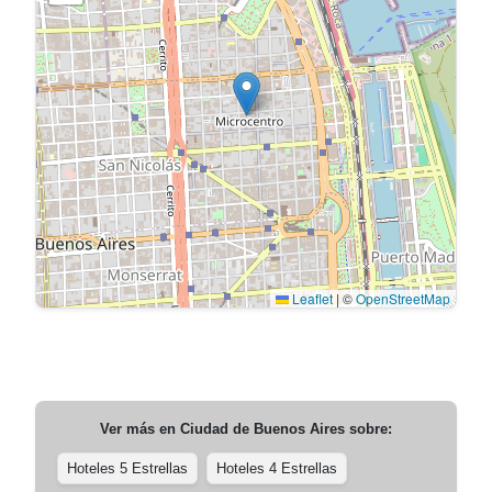
Leaflet
|
©
OpenStreetMap
Ver más en
Ciudad de Buenos Aires
sobre:
Hoteles 5 Estrellas
Hoteles 4 Estrellas