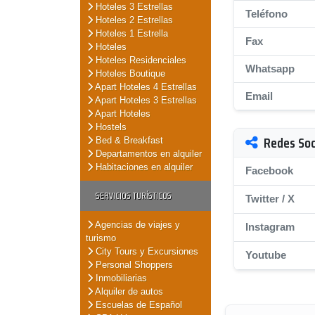
Hoteles 3 Estrellas
Teléfono
Hoteles 2 Estrellas
Hoteles 1 Estrella
Fax
Hoteles
Hoteles Residenciales
Whatsapp
Hoteles Boutique
Apart Hoteles 4 Estrellas
Email
Apart Hoteles 3 Estrellas
Apart Hoteles
Hostels
Redes Soc
Bed & Breakfast
Departamentos en alquiler
Habitaciones en alquiler
Facebook
SERVICIOS TURÍSTICOS
Twitter / X
Agencias de viajes y
Instagram
turismo
City Tours y Excursiones
Youtube
Personal Shoppers
Inmobiliarias
Alquiler de autos
Escuelas de Español