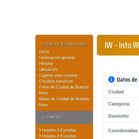
IW - Into 
CIUDAD DE BUENOS AIRES
Inicio
Información general
Historia
Ubicación
Lugares para conocer
Datos de 
Circuitos turísticos
Fotos de Ciudad de Buenos
Ciudad
Aires
Notas de Ciudad de Buenos
Categoria
Aires
Domicilio
ALOJAMIENTO
Hoteles 5 Estrellas
Coordenadas
Hoteles 4 Estrellas