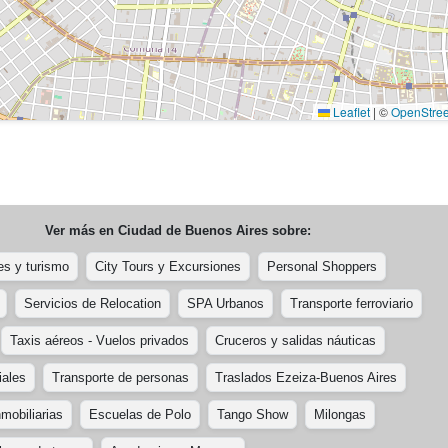
Leaflet
|
©
OpenStre
Ver más en
Ciudad de Buenos Aires
sobre:
es y turismo
City Tours y Excursiones
Personal Shoppers
Servicios de Relocation
SPA Urbanos
Transporte ferroviario
Taxis aéreos - Vuelos privados
Cruceros y salidas náuticas
iales
Transporte de personas
Traslados Ezeiza-Buenos Aires
nmobiliarias
Escuelas de Polo
Tango Show
Milongas