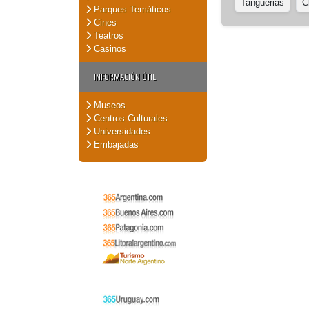
Tanguerias
C
Parques Temáticos
Cines
Teatros
Casinos
INFORMACIÓN ÚTIL
Museos
Centros Culturales
Universidades
Embajadas