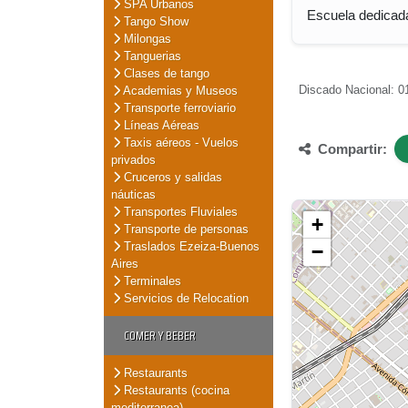
SPA Urbanos
Escuela dedicada
Tango Show
Milongas
Tanguerias
Clases de tango
Discado Nacional: 01
Academias y Museos
Transporte ferroviario
Líneas Aéreas
Taxis aéreos - Vuelos
Compartir:
privados
Cruceros y salidas
náuticas
Transportes Fluviales
+
Transporte de personas
Traslados Ezeiza-Buenos
−
Aires
Terminales
Servicios de Relocation
COMER Y BEBER
Restaurants
Restaurants (cocina
mediterranea)