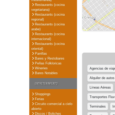
Restaurants (cocina
vegetariana)
Restaurants (cocina
regional)
Restaurants (cocina
arabe)
Restaurants (cocina
internacional)
Restaurants (cocina
oriental)
Parrillas
Bares y Restobares
Peñas Folkloricas
Wineries
Agencias de viaj
Bares Notables
Alquiler de autos
ENTRETENIMIENTO
Líneas Aéreas
Shoppings
Transportes Fluv
Ferias
Circuito comercial a cielo
Terminales
I
abierto
Discos / Boliches