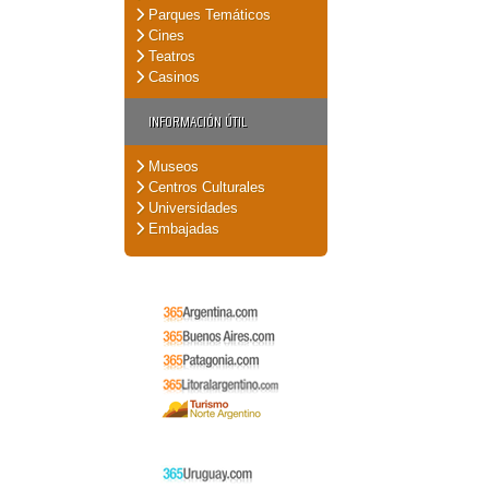
Parques Temáticos
Cines
Teatros
Casinos
INFORMACIÓN ÚTIL
Museos
Centros Culturales
Universidades
Embajadas