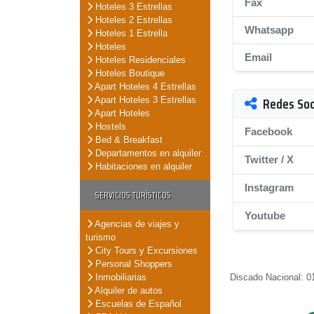
Fax
Hoteles 3 Estrellas
Hoteles 2 Estrellas
Whatsapp
Hoteles 1 Estrella
Hoteles
Email
Hoteles Residenciales
Hoteles Boutique
Apart Hoteles 4 Estrellas
Redes Soc
Apart Hoteles 3 Estrellas
Apart Hoteles
Hostels
Facebook
Bed & Breakfast
Departamentos en alquiler
Twitter / X
Habitaciones en alquiler
Instagram
SERVICIOS TURÍSTICOS
Youtube
Agencias de viajes y
turismo
City Tours y Excursiones
Personal Shoppers
Inmobiliarias
Discado Nacional: 01
Alquiler de autos
Escuelas de Español