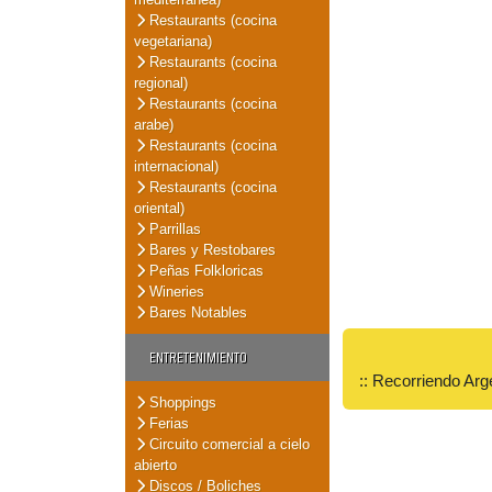
Restaurants (cocina
vegetariana)
Restaurants (cocina
regional)
Restaurants (cocina
arabe)
Restaurants (cocina
internacional)
Restaurants (cocina
oriental)
Parrillas
Bares y Restobares
Peñas Folkloricas
Wineries
Bares Notables
ENTRETENIMIENTO
:: Recorriendo Arg
Shoppings
Ferias
Circuito comercial a cielo
abierto
Discos / Boliches