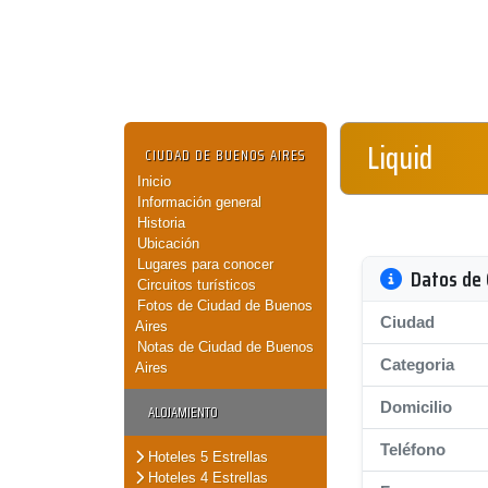
Liquid
CIUDAD DE BUENOS AIRES
Inicio
Información general
Historia
Ubicación
Lugares para conocer
Datos de 
Circuitos turísticos
Fotos de Ciudad de Buenos
Ciudad
Aires
Notas de Ciudad de Buenos
Categoria
Aires
Domicilio
ALOJAMIENTO
Teléfono
Hoteles 5 Estrellas
Hoteles 4 Estrellas