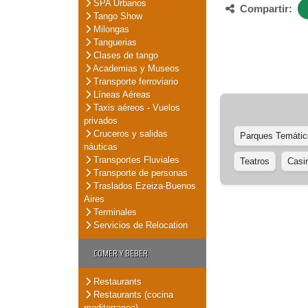
SPA Urbanos
Compartir:
Tango Show
Milongas
Tanguerias
Clases de tango
Academias y Museos
Transporte ferroviario
Líneas Aéreas
Taxis aéreos - Vuelos
privados
Cruceros y salidas
Parques Temátic
náuticas
Transportes Fluviales
Teatros
Casi
Transporte de personas
Traslados Ezeiza-Buenos
Aires
Terminales
Servicios de Relocation
COMER Y BEBER
Restaurants
Restaurants (cocina
mediterranea)