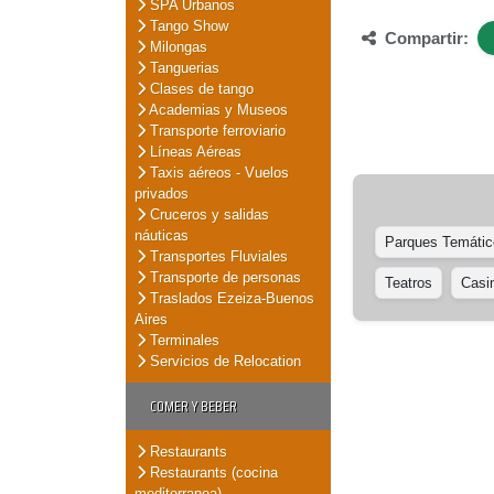
SPA Urbanos
Tango Show
Compartir:
Milongas
Tanguerias
Clases de tango
Academias y Museos
Transporte ferroviario
Líneas Aéreas
Taxis aéreos - Vuelos
privados
Cruceros y salidas
náuticas
Parques Temátic
Transportes Fluviales
Transporte de personas
Teatros
Casi
Traslados Ezeiza-Buenos
Aires
Terminales
Servicios de Relocation
COMER Y BEBER
Restaurants
Restaurants (cocina
mediterranea)