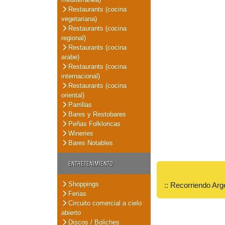
Restaurants (cocina
vegetariana)
Restaurants (cocina
regional)
Restaurants (cocina
arabe)
Restaurants (cocina
internacional)
Restaurants (cocina
oriental)
Parrillas
Bares y Restobares
Peñas Folkloricas
Wineries
Bares Notables
ENTRETENIMIENTO
Shoppings
:: Recorriendo Arg
Ferias
Circuito comercial a cielo
abierto
Discos / Boliches