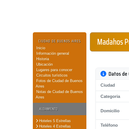
Madahos P
CIUDAD DE BUENOS AIRES
Inicio
Información general
Historia
Ubicación
Lugares para conocer
Datos de 
Circuitos turísticos
Fotos de Ciudad de Buenos
Ciudad
Aires
Notas de Ciudad de Buenos
Categoria
Aires
ALOJAMIENTO
Domicilio
Hoteles 5 Estrellas
Teléfono
Hoteles 4 Estrellas