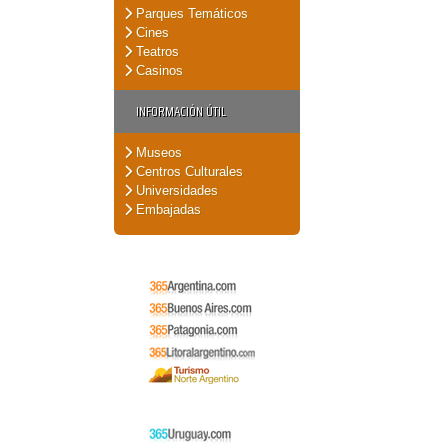
Parques Temáticos
Cines
Teatros
Casinos
INFORMACIÓN ÚTIL
Museos
Centros Culturales
Universidades
Embajadas