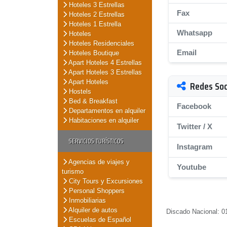
Hoteles 3 Estrellas
Fax
Hoteles 2 Estrellas
Hoteles 1 Estrella
Whatsapp
Hoteles
Hoteles Residenciales
Email
Hoteles Boutique
Apart Hoteles 4 Estrellas
Apart Hoteles 3 Estrellas
Apart Hoteles
Redes Soc
Hostels
Bed & Breakfast
Facebook
Departamentos en alquiler
Habitaciones en alquiler
Twitter / X
SERVICIOS TURÍSTICOS
Instagram
Agencias de viajes y
Youtube
turismo
City Tours y Excursiones
Personal Shoppers
Inmobiliarias
Alquiler de autos
Discado Nacional: 01
Escuelas de Español