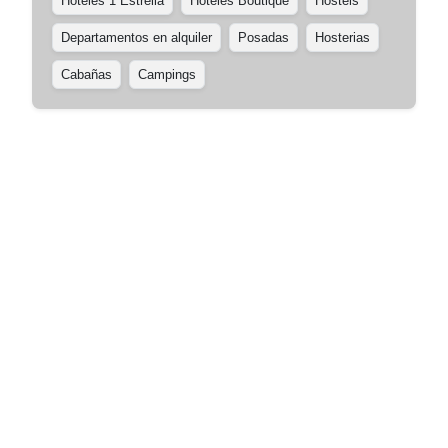
Hoteles 1 Estrella
Hoteles Boutique
Hostels
Departamentos en alquiler
Posadas
Hosterias
Cabañas
Campings