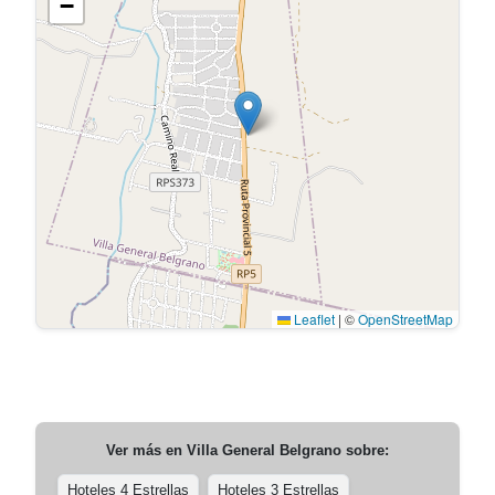
−
Leaflet
|
©
OpenStreetMap
Ver más en
Villa General Belgrano
sobre:
Hoteles 4 Estrellas
Hoteles 3 Estrellas