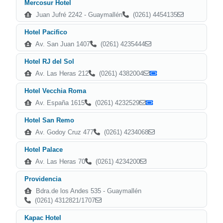
Mercosur Hotel
Juan Jufré 2242 - Guaymallén
(0261) 4454135
Hotel Pacifico
Av. San Juan 1407
(0261) 4235444
Hotel RJ del Sol
Av. Las Heras 212
(0261) 4382004
Hotel Vecchia Roma
Av. España 1615
(0261) 4232529
Hotel San Remo
Av. Godoy Cruz 477
(0261) 4234068
Hotel Palace
Av. Las Heras 70
(0261) 4234200
Providencia
Bdra.de los Andes 535 - Guaymallén
(0261) 4312821/1707
Kapac Hotel