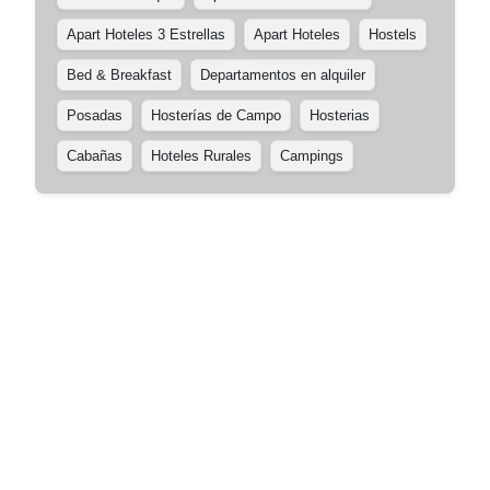
Apart Hoteles 3 Estrellas
Apart Hoteles
Hostels
Bed & Breakfast
Departamentos en alquiler
Posadas
Hosterías de Campo
Hosterias
Cabañas
Hoteles Rurales
Campings