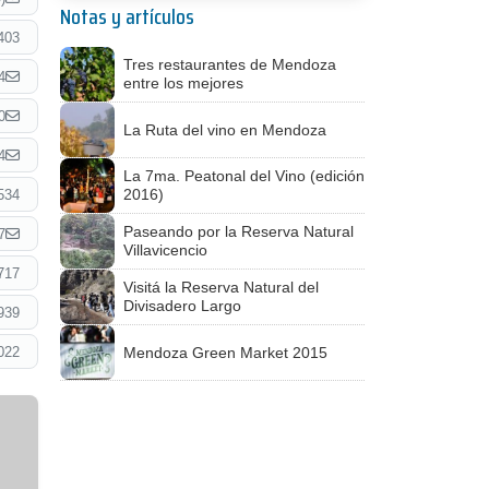
Notas y artículos
403
Tres restaurantes de Mendoza
4
entre los mejores
0
La Ruta del vino en Mendoza
4
La 7ma. Peatonal del Vino (edición
2016)
534
Paseando por la Reserva Natural
7
Villavicencio
717
Visitá la Reserva Natural del
Divisadero Largo
939
022
Mendoza Green Market 2015