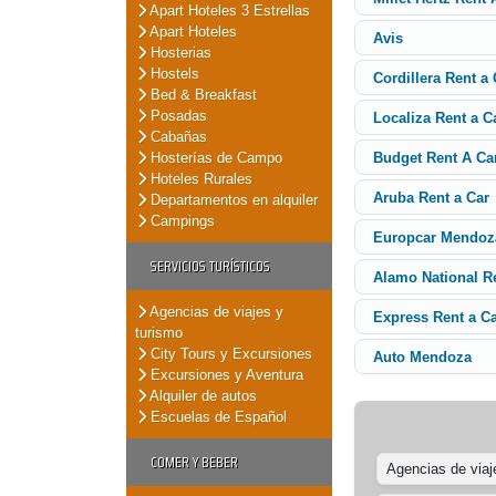
Apart Hoteles 3 Estrellas
Apart Hoteles
Avis
Hosterias
Hostels
Cordillera Rent a 
Bed & Breakfast
Posadas
Localiza Rent a C
Cabañas
Hosterías de Campo
Budget Rent A Ca
Hoteles Rurales
Aruba Rent a Car
Departamentos en alquiler
Campings
Europcar Mendoz
SERVICIOS TURÍSTICOS
Alamo National R
Agencias de viajes y
Express Rent a C
turismo
City Tours y Excursiones
Auto Mendoza
Excursiones y Aventura
Alquiler de autos
Escuelas de Español
COMER Y BEBER
Agencias de viaj