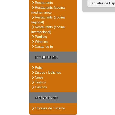
Restaurants
Escuelas de Esp
Restaurants (cocina
mediterranea)
Restaurants (cocina
regional)
Restaurants (cocina
internacional)
Parrillas
Wineries
Casas de té
ENTRETENIMIENTO
Pubs
Discos / Boliches
Cines
Teatros
Casinos
INFORMACIÓN ÚTIL
Oficinas de Turismo