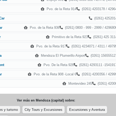
Pvo. de la Reta 914
(0261) 4203178 / 4296
(0261) 425201
Car
Pvo. de la Reta 936
(0261) 0800 - 999 - 2999 / 429680
ar
Primitivo de la Reta 923
(0261) 425 311
r
Pvo. de la Reta 917
(0261) 4234071 / 4311 / 4979
Mendoza El Plumerillo Airport
(0261) 15655512
a
Pvo. De la Reta 928
(0261) 4293111 -154191
ent
Pvo. de la Reta 908 -Local 6
(0261) 4200356 / 4299
ar
Montevideo 245
(0261) 4200
Ver más en
Mendoza (capital)
sobre:
es y turismo
City Tours y Excursiones
Excursiones y Aventura