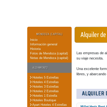
Alquiler de
MENDOZA (CAPITAL)
Inicio
Información general
Historia
Las empresas de alq
Fotos de Mendoza (capital)
Notas de Mendoza (capital)
su viaje necesita.
ALOJAMIENTO
Una excelente forma
libres, y abarcando
Hoteles 5 Estrellas
Hoteles 4 Estrellas
Hoteles 3 Estrellas
ALQUILER 
Hoteles 2 Estrellas
Hoteles 1 Estrella
Hoteles Boutique
Apart Hoteles 4 Estrellas
Millet Hertz Rent 