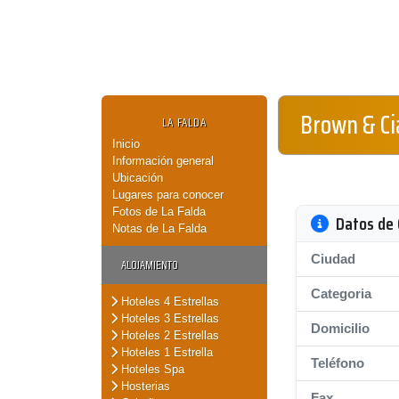
Brown & Cia
LA FALDA
Inicio
Información general
Ubicación
Lugares para conocer
Fotos de La Falda
Datos de 
Notas de La Falda
Ciudad
ALOJAMIENTO
Categoria
Hoteles 4 Estrellas
Hoteles 3 Estrellas
Domicilio
Hoteles 2 Estrellas
Hoteles 1 Estrella
Teléfono
Hoteles Spa
Hosterias
Fax