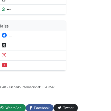
---
iales
---
---
---
---
3548 · Discado Internacional: +54 3548
WhatsApp
Facebook
Twitter