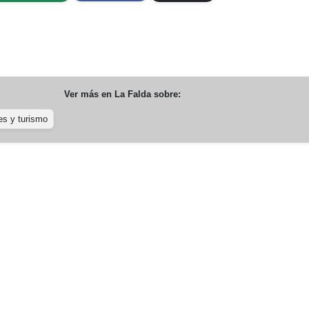
Ver más en
La Falda
sobre:
es y turismo