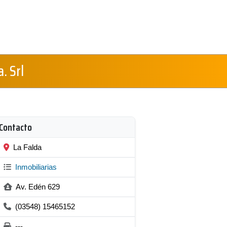
. Srl
Contacto
La Falda
Inmobiliarias
Av. Edén 629
(03548) 15465152
---