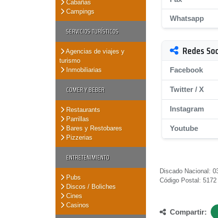
Cabañas
Campings
Whatsapp
SERVICIOS TURÍSTICOS
Redes Soc
Agencias de viajes y
turismo
Facebook
Inmobiliarias
COMER Y BEBER
Twitter / X
Instagram
Restaurants
Parrillas
Youtube
Bares y Restobares
Pizzerias
ENTRETENIMIENTO
Discado Nacional: 0
Pubs
Código Postal: 5172
Discos / Boliches
Cines
Casinos
Compartir: