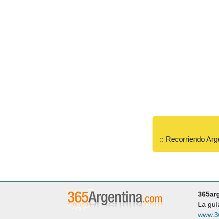
:: Recorriendo Arg
365ar
La guí
www.3